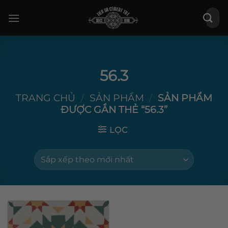
Bỏ
Tìm
qua
kiếm:
nội
dung
56.3
TRANG CHỦ
/
SẢN PHẨM
/
SẢN PHẨM
ĐƯỢC GẮN THẺ “56.3”
LỌC