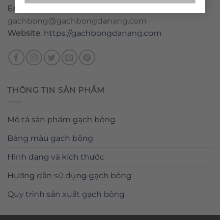
Email
:
danang@gachbongdanang.com
–
gachbong@gachbongdanang.com
Website
:
https://gachbongdanang.com
THÔNG TIN SẢN PHẨM
Mô tả sản phẩm gạch bông
Bảng màu gạch bông
Hình dạng và kích thước
Hướng dẫn sử dụng gạch bông
Quy trình sản xuất gạch bông