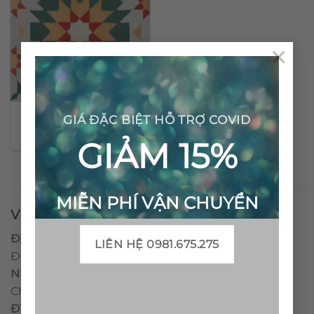
×
Gạch bông cổ điển CTS
GIÁ ĐẶC BIỆT HỖ TRỢ COVID
56.3
GIẢM 15%
MIỄN PHÍ VẬN CHUYỂN
VPĐD - CTY TNHH GẠCH BÔNG VIỆT NAM
Địa chỉ:
CCN Quán Lát, Xã Đức Chánh, Huyện Mộ
LIÊN HỆ 0981.675.275
Đức, Tỉnh Quảng Ngãi
Nhà máy miền trung:
L1 CCN Quán Lát, Xã Đức
Chánh, Huyện Mộ Đức, Tỉnh Quảng Ngãi, Việt Nam
ĐT
:
0938.010516