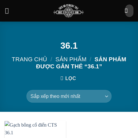
Bỏ
Tìm
qua
kiếm:
nội
dung
36.1
TRANG CHỦ
/
SẢN PHẨM
/
SẢN PHẨM
ĐƯỢC GẮN THẺ “36.1”
LỌC