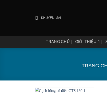
Bỏ
qua
nội
KHUYẾN MÃI
dung
TRANG CHỦ
GIỚI THIỆU
TRANG C