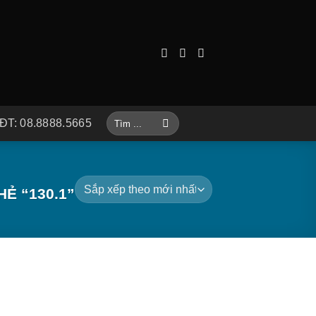
Tìm
ĐT: 08.8888.5665
kiếm:
Ẻ “130.1”