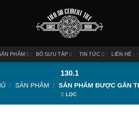
SẢN PHẨM
BỘ SƯU TẬP
TIN TỨC
LIÊN HỆ
130.1
HỦ
/
SẢN PHẨM
/
SẢN PHẨM ĐƯỢC GẮN TH
LỌC