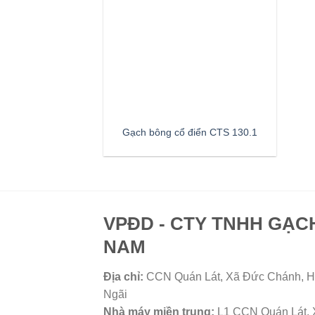
Gạch bông cổ điển CTS 130.1
VPĐD - CTY TNHH GẠC
NAM
Địa chỉ:
CCN Quán Lát, Xã Đức Chánh, H
Ngãi
Nhà máy miền trung:
L1 CCN Quán Lát, 