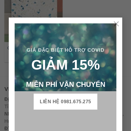
×
Gạch đá mài nội thất lát nền
GIÁ ĐẶC BIỆT HỖ TRỢ COVID
TE-03
GIẢM 15%
MIỄN PHÍ VẬN CHUYỂN
VPĐD - CTY TNHH GẠCH BÔNG VIỆT NAM
Địa chỉ:
CCN Quán Lát, Xã Đức Chánh, Huyện Mộ Đức,
LIÊN HỆ 0981.675.275
Tỉnh Quảng Ngãi
Nhà máy miền trung:
L1 CCN Quán Lát, Xã Đức Chánh,
Huyện Mộ Đức, Tỉnh Quảng Ngãi, Việt Nam
ĐT
:
0938.010516