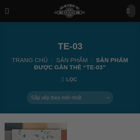
Bỏ
Tìm
qua
kiếm:
nội
dung
TE-03
TRANG CHỦ
/
SẢN PHẨM
/
SẢN PHẨM
ĐƯỢC GẮN THẺ “TE-03”
LỌC