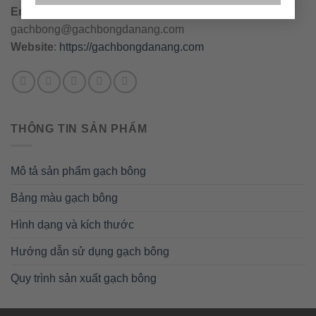
Email
:
danang@gachbongdanang.com
–
gachbong@gachbongdanang.com
Website
:
https://gachbongdanang.com
THÔNG TIN SẢN PHẨM
Mô tả sản phẩm gạch bông
Bảng màu gạch bông
Hình dạng và kích thước
Hướng dẫn sử dụng gạch bông
Quy trình sản xuất gạch bông