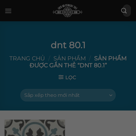
Bỏ
Tìm
qua
kiếm:
nội
dung
dnt 80.1
TRANG CHỦ
/
SẢN PHẨM
/
SẢN PHẨM
ĐƯỢC GẮN THẺ “DNT 80.1”
LỌC