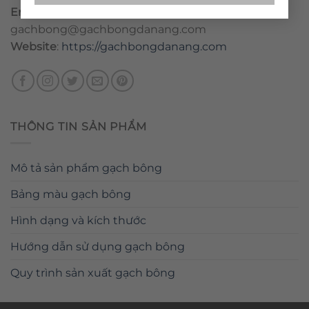
Email
:
danang@gachbongdanang.com
–
gachbong@gachbongdanang.com
Website
:
https://gachbongdanang.com
THÔNG TIN SẢN PHẨM
Mô tả sản phẩm gạch bông
Bảng màu gạch bông
Hình dạng và kích thước
Hướng dẫn sử dụng gạch bông
Quy trình sản xuất gạch bông