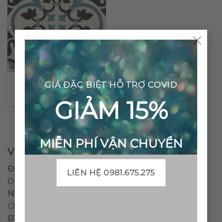
×
Gạch bông cổ điển CTS
GIÁ ĐẶC BIỆT HỖ TRỢ COVID
80.1
GIẢM 15%
MIỄN PHÍ VẬN CHUYỂN
VPĐD - CTY TNHH GẠCH BÔNG VIỆT NAM
Địa chỉ:
CCN Quán Lát, Xã Đức Chánh, Huyện Mộ
LIÊN HỆ 0981.675.275
Đức, Tỉnh Quảng Ngãi
Nhà máy miền trung:
L1 CCN Quán Lát, Xã Đức
Chánh, Huyện Mộ Đức, Tỉnh Quảng Ngãi, Việt Nam
ĐT
:
0938.010516