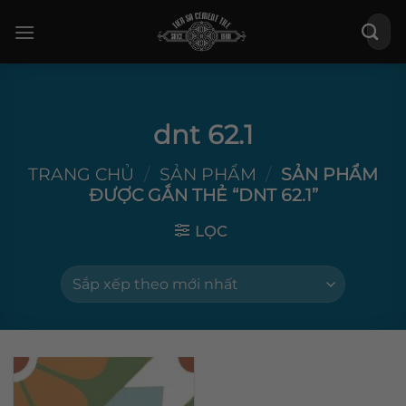
Bỏ
Tìm
qua
kiếm:
nội
dung
dnt 62.1
TRANG CHỦ
/
SẢN PHẨM
/
SẢN PHẨM
ĐƯỢC GẮN THẺ “DNT 62.1”
LỌC