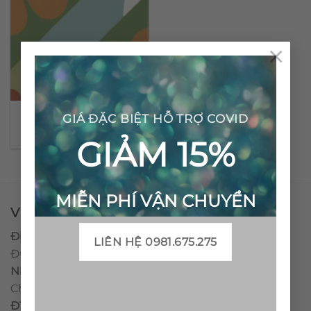
×
Gạch bông cổ điển CTS
GIÁ ĐẶC BIỆT HỖ TRỢ COVID
62.1
GIẢM 15%
MIỄN PHÍ VẬN CHUYỂN
VPĐD - CTY TNHH GẠCH BÔNG VIỆT NAM
Địa chỉ:
CCN Quán Lát, Xã Đức Chánh, Huyện Mộ
LIÊN HỆ 0981.675.275
Đức, Tỉnh Quảng Ngãi
Nhà máy miền trung:
L1 CCN Quán Lát, Xã Đức
Chánh, Huyện Mộ Đức, Tỉnh Quảng Ngãi, Việt Nam
ĐT
:
0938.010516