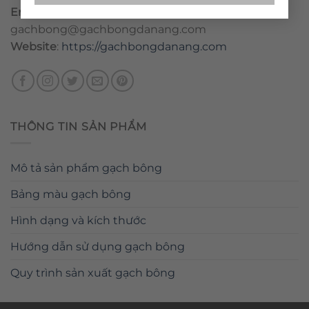
Email
:
danang@gachbongdanang.com
–
gachbong@gachbongdanang.com
Website
:
https://gachbongdanang.com
THÔNG TIN SẢN PHẨM
Mô tả sản phẩm gạch bông
Bảng màu gạch bông
Hình dạng và kích thước
Hướng dẫn sử dụng gạch bông
Quy trình sản xuất gạch bông