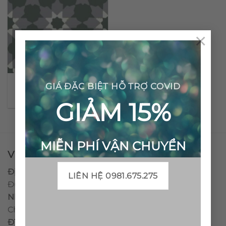
×
Gạch bông cổ điển CTS
GIÁ ĐẶC BIỆT HỖ TRỢ COVID
3.3
GIẢM 15%
MIỄN PHÍ VẬN CHUYỂN
VPĐD - CTY TNHH GẠCH BÔNG VIỆT NAM
Địa chỉ:
CCN Quán Lát, Xã Đức Chánh, Huyện Mộ
LIÊN HỆ 0981.675.275
Đức, Tỉnh Quảng Ngãi
Nhà máy miền trung:
L1 CCN Quán Lát, Xã Đức
Chánh, Huyện Mộ Đức, Tỉnh Quảng Ngãi, Việt Nam
ĐT
:
0938.010516