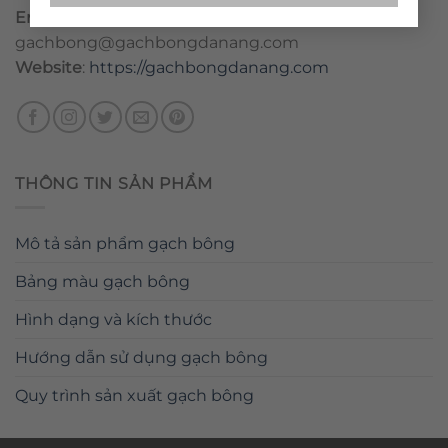
Email
:
danang@gachbongdanang.com
–
gachbong@gachbongdanang.com
Website
:
https://gachbongdanang.com
THÔNG TIN SẢN PHẨM
Mô tả sản phẩm gạch bông
Bảng màu gạch bông
Hình dạng và kích thước
Hướng dẫn sử dụng gạch bông
Quy trình sản xuất gạch bông