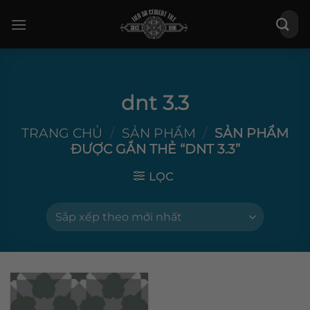
Bỏ
Tìm
qua
kiếm:
nội
dung
dnt 3.3
TRANG CHỦ
/
SẢN PHẨM
/
SẢN PHẨM
ĐƯỢC GẮN THẺ “DNT 3.3”
LỌC