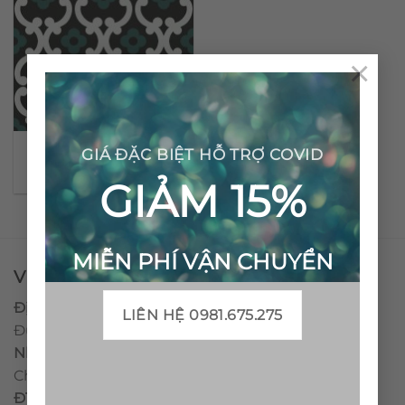
×
Gạch bông cổ điển CTS
GIÁ ĐẶC BIỆT HỖ TRỢ COVID
131.1
GIẢM 15%
MIỄN PHÍ VẬN CHUYỂN
VPĐD - CTY TNHH GẠCH BÔNG VIỆT NAM
Địa chỉ:
CCN Quán Lát, Xã Đức Chánh, Huyện Mộ
LIÊN HỆ 0981.675.275
Đức, Tỉnh Quảng Ngãi
Nhà máy miền trung:
L1 CCN Quán Lát, Xã Đức
Chánh, Huyện Mộ Đức, Tỉnh Quảng Ngãi, Việt Nam
ĐT
:
0938.010516