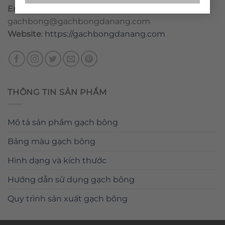
Email
:
danang@gachbongdanang.com
–
gachbong@gachbongdanang.com
Website
:
https://gachbongdanang.com
THÔNG TIN SẢN PHẨM
Mô tả sản phẩm gạch bông
Bảng màu gạch bông
Hình dạng và kích thước
Hướng dẫn sử dụng gạch bông
Quy trình sản xuất gạch bông