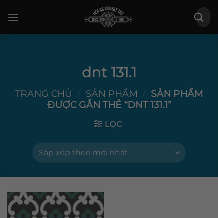
Bỏ
Tìm
qua
kiếm:
nội
dung
dnt 131.1
TRANG CHỦ
/
SẢN PHẨM
/
SẢN PHẨM
ĐƯỢC GẮN THẺ “DNT 131.1”
LỌC