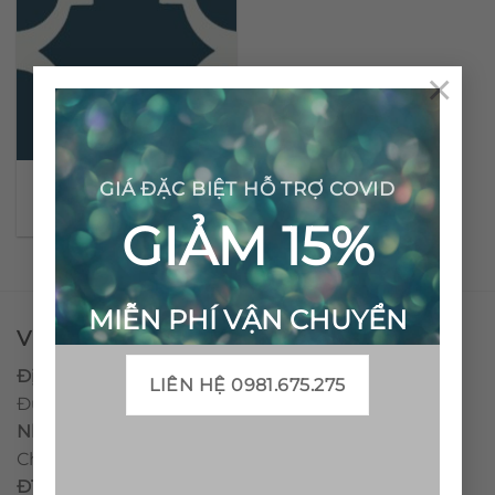
×
Gạch bông cổ điển CTS
GIÁ ĐẶC BIỆT HỖ TRỢ COVID
85.1
GIẢM 15%
MIỄN PHÍ VẬN CHUYỂN
VPĐD - CTY TNHH GẠCH BÔNG VIỆT NAM
Địa chỉ:
CCN Quán Lát, Xã Đức Chánh, Huyện Mộ
LIÊN HỆ 0981.675.275
Đức, Tỉnh Quảng Ngãi
Nhà máy miền trung:
L1 CCN Quán Lát, Xã Đức
Chánh, Huyện Mộ Đức, Tỉnh Quảng Ngãi, Việt Nam
ĐT
:
0938.010516