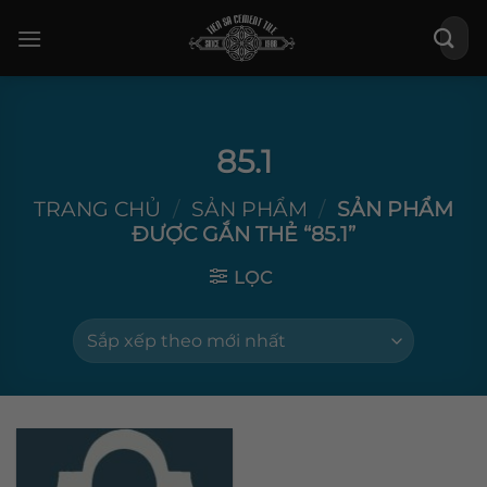
Bỏ
Tìm
qua
kiếm:
nội
dung
85.1
TRANG CHỦ
/
SẢN PHẨM
/
SẢN PHẨM
ĐƯỢC GẮN THẺ “85.1”
LỌC