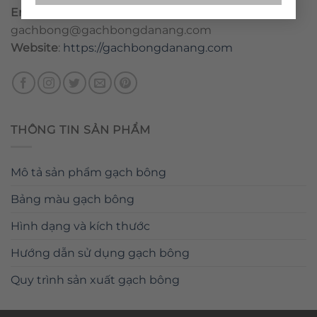
Email
:
danang@gachbongdanang.com
–
gachbong@gachbongdanang.com
Website
:
https://gachbongdanang.com
THÔNG TIN SẢN PHẨM
Mô tả sản phẩm gạch bông
Bảng màu gạch bông
Hình dạng và kích thước
Hướng dẫn sử dụng gạch bông
Quy trình sản xuất gạch bông