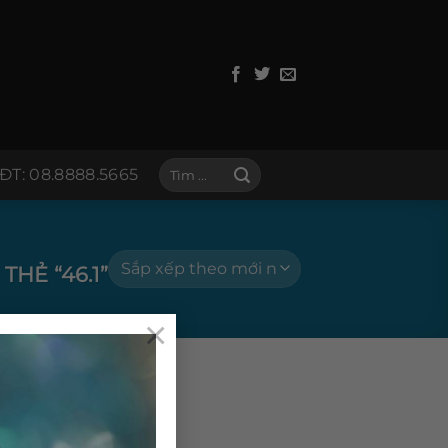
Tìm
ĐT: 08.8888.5665
kiếm:
HẺ “46.1”
×