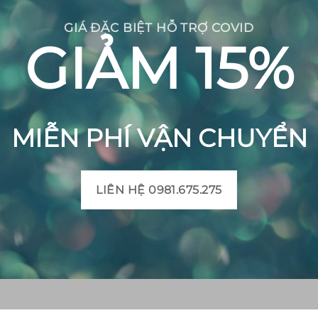
GIÁ ĐẶC BIỆT HỖ TRỢ COVID
GIẢM 15%
MIỄN PHÍ VẬN CHUYỂN
LIÊN HỆ 0981.675.275
CH BÔNG VIỆT
THÔNG TIN SẢN PHẨM
Mô tả sản phẩm gạch bô
 Huyện Mộ Đức, Tỉnh
Bảng màu gạch bông
t, Xã Đức Chánh, Huyện