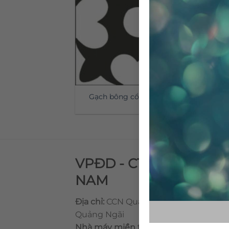
Gạch bông cổ điển CTS 46.1
VPĐD - CTY TNHH GẠ
NAM
Địa chỉ:
CCN Quán Lát, Xã Đức Chánh,
Quảng Ngãi
Nhà máy miền trung:
L1 CCN Quán Lá