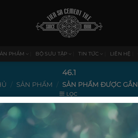
SẢN PHẨM
BỘ SƯU TẬP
TIN TỨC
LIÊN HỆ
46.1
HỦ
/
SẢN PHẨM
/
SẢN PHẨM ĐƯỢC GẮN T
LỌC