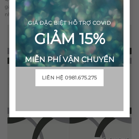
gạch bông được sản xuất thủ công không gây ra ô
nhiễm môi trường.
GIÁ ĐẶC BIỆT HỖ TRỢ COVID
GIẢM 15%
MIỄN PHÍ VẬN CHUYỂN
LIÊN HỆ 0981.675.275