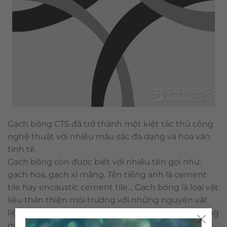
Gạch bông CTS đã trở thành một kiệt tác thủ công
nghệ thuật với nhiều màu sắc đa dạng và hoa văn
tinh tế.
Gạch bông còn được biết với nhiều tên gọi như:
gạch hoa, gạch xi măng. Tên tiếng anh là cement
tile hay encaustic cement tile… Gạch bông là loại vật
liệu thân thiện môi trường với những nguyên vật
×
liệu tự nhiên và không sử dụng nhiên liệu đốt trong
quá trình sản xuất. Cấu tạo & qui trình nên viên