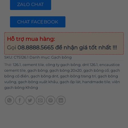
ZALO CHAT
CHAT FACEBOOK
Hỗ trợ mua hàng:
Gọi
08.8888.5665
để nhận giá tốt nhất !!!
SKU:
CTS126.1
Danh mục:
Gạch bông
Thẻ:
126.1
,
cement tile
,
công ty gạch bông
,
dnt 126.1
,
encaustice
cement tile
,
gạch bông
,
gạch bông 20x20
,
gạch bông cổ
,
gạch
bông cổ điển
,
gạch bông dnt
,
gạch bông trang trí
,
gạch bông
vuông
,
gạch bông xuất khẩu
,
gạch ốp lát
,
handmade tile
,
viên
gạch bông Không