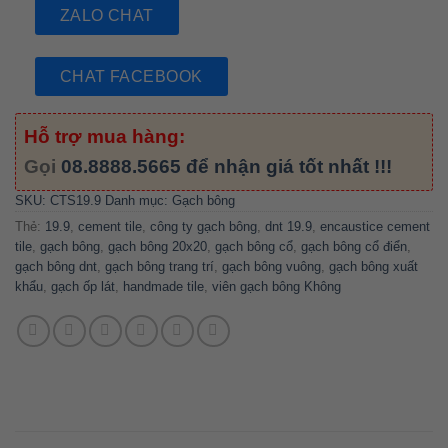
ZALO CHAT
CHAT FACEBOOK
Hỗ trợ mua hàng:
Gọi
08.8888.5665
để nhận giá tốt nhất !!!
SKU:
CTS19.9
Danh mục:
Gạch bông
Thẻ:
19.9
,
cement tile
,
công ty gạch bông
,
dnt 19.9
,
encaustice cement
tile
,
gạch bông
,
gạch bông 20x20
,
gạch bông cổ
,
gạch bông cổ điển
,
gạch bông dnt
,
gạch bông trang trí
,
gạch bông vuông
,
gạch bông xuất
khẩu
,
gạch ốp lát
,
handmade tile
,
viên gạch bông Không