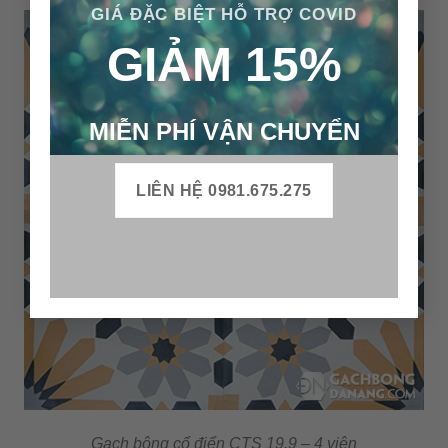
GIÁ ĐẶC BIỆT HỖ TRỢ COVID
GIẢM 15%
MIỄN PHÍ VẬN CHUYỂN
LIÊN HỆ 0981.675.275
Gạch bông cổ điển CTS 19.9 – 4 viên