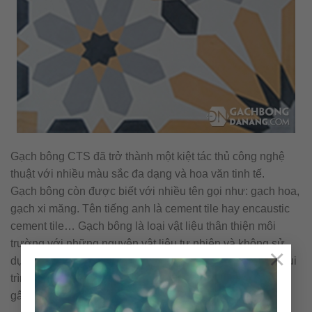
Gạch bông CTS đã trở thành một kiệt tác thủ công nghệ
thuật với nhiều màu sắc đa dạng và hoa văn tinh tế.
Gạch bông còn được biết với nhiều tên gọi như: gạch hoa,
gạch xi măng. Tên tiếng anh là cement tile hay encaustic
cement tile… Gạch bông là loại vật liệu thân thiện môi
trường với những nguyên vật liệu tự nhiên và không sử
×
dụng nhiên liệu đốt trong quá trình sản xuất. Cấu tạo & qui
trình nên viên gạch bông được sản xuất thủ công không
gây ra ô nhiễm môi trường.