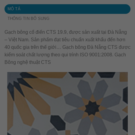
MÔ TẢ
THÔNG TIN BỔ SUNG
Gạch bông cổ điển CTS 19.9, được sản xuất tại Đà Nẵng
– Việt Nam. Sản phẩm đạt tiêu chuẩn xuất khẩu đến hơn
40 quốc gia trên thế giới… Gạch bông Đà Nẵng CTS được
kiểm soát chất lượng theo qui trình ISO 9001:2008. Gạch
Bông nghệ thuật CTS