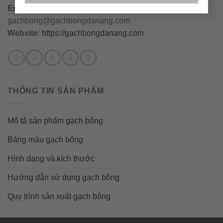
Email
:
danang@gachbongdanang.com
–
gachbong@gachbongdanang.com
Website
:
https://gachbongdanang.com
THÔNG TIN SẢN PHẨM
Mô tả sản phẩm gạch bông
Bảng màu gạch bông
Hình dạng và kích thước
Hướng dẫn sử dụng gạch bông
Quy trình sản xuất gạch bông