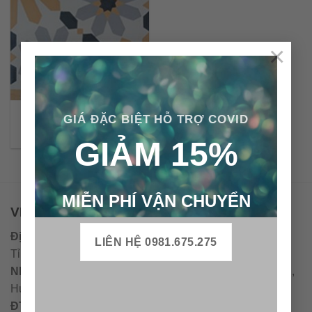
×
Gạch bông cổ điển CTS
GIÁ ĐẶC BIỆT HỖ TRỢ COVID
19.9
GIẢM 15%
MIỄN PHÍ VẬN CHUYỂN
VPĐD - CTY TNHH GẠCH BÔNG VIỆT NAM
Địa chỉ:
CCN Quán Lát, Xã Đức Chánh, Huyện Mộ Đức,
LIÊN HỆ 0981.675.275
Tỉnh Quảng Ngãi
Nhà máy miền trung:
L1 CCN Quán Lát, Xã Đức Chánh,
Huyện Mộ Đức, Tỉnh Quảng Ngãi, Việt Nam
ĐT
:
0938.010516