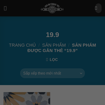
Bỏ
Tìm
qua
kiếm:
nội
dung
19.9
TRANG CHỦ
/
SẢN PHẨM
/
SẢN PHẨM
ĐƯỢC GẮN THẺ “19.9”
LỌC