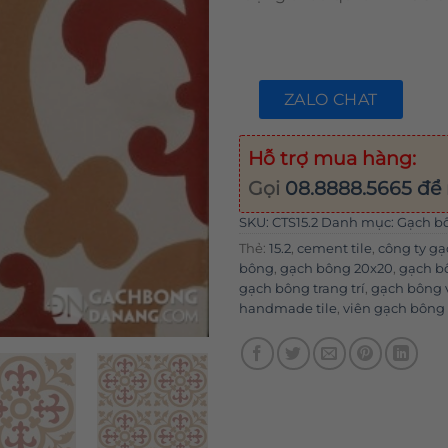
ZALO CHAT
Hỗ trợ mua hàng:
Gọi
08.8888.5665
để 
SKU:
CTS15.2
Danh mục:
Gạch b
Thẻ:
15.2
,
cement tile
,
công ty g
bông
,
gạch bông 20x20
,
gạch b
gạch bông trang trí
,
gạch bông
handmade tile
,
viên gạch bông