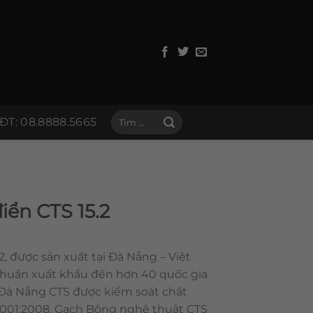
Tìm
ĐT: 08.8888.5665
kiếm:
iển CTS 15.2
, được sản xuất tại Đà Nẵng – Việt
chuẩn xuất khẩu đến hơn 40 quốc gia
 Đà Nẵng CTS được kiểm soát chất
 9001:2008. Gạch Bông nghệ thuật CTS