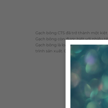
Gạch bông CTS đã trở thành một kiệt 
Gạch bông còn được biết với nhiều tê
Gạch bông là loại vật liệu thân thiệ
trình sản xuất. Cấu tạo & qui trình 