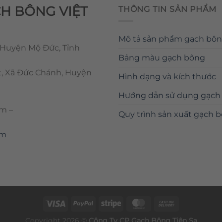
CH BÔNG VIỆT
THÔNG TIN SẢN PHẨM
Mô tả sản phẩm gạch bô
 Huyện Mộ Đức, Tỉnh
Bảng màu gạch bông
t, Xã Đức Chánh, Huyện
Hình dạng và kích thước
Hướng dẫn sử dụng gạch
om
–
Quy trình sản xuất gạch 
om
Copyright 2026 ©
Công Ty CP
Gạch Bông
Tiên Sa