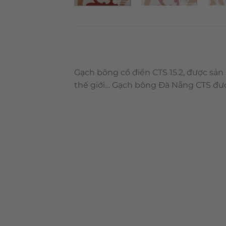
Gạch bông cổ điển CTS 15.2, được sản
thế giới… Gạch bông Đà Nẵng CTS đượ