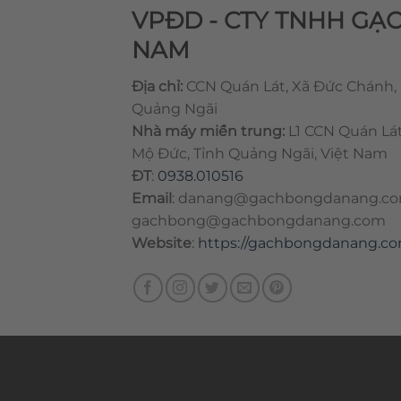
VPĐD - CTY TNHH GẠ
NAM
Địa chỉ:
CCN Quán Lát, Xã Đức Chánh,
Quảng Ngãi
Nhà máy miền trung:
L1 CCN Quán Lá
Mộ Đức, Tỉnh Quảng Ngãi, Việt Nam
ĐT
:
0938.010516
Email
:
danang@gachbongdanang.c
gachbong@gachbongdanang.com
Website
:
https://gachbongdanang.c