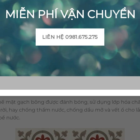
MIỄN PHÍ VẬN CHUYỂN
LIÊN HỆ 0981.675.275
Gạch bông cổ điển CTS 15.2 – 4 viên
 hoàng trong vật liệu trang trí. Với ưu điểm như: đang
 vật liệu có tính thoáng mát, dễ vệ sinh. Đặc biệt, gạch b
hiên và độc nhất, dễ dàng sử dụng cho cả trong nhà và
bề mặt gạch bông được đánh bóng, sử dụng lớp hóa chấ
 trời, hay chống thấm nước, chống dầu mỡ và vết ố cho lắ
 bể nước.