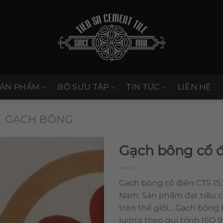
SẢN PHẨM
BỘ SƯU TẬP
TIN TỨC
LIÊN HỆ
GẠCH BÔNG
Gạch bông cổ đ
Gạch bông cổ điển CTS 15.2
Nam. Sản phẩm đạt tiêu 
trên thế giới… Gạch bông
lượng theo qui trình ISO