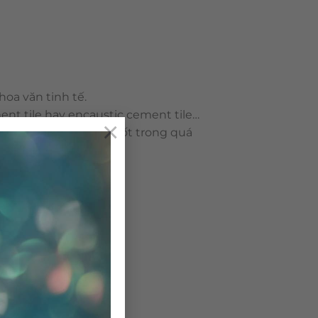
oa văn tinh tế.
ent tile hay encaustic cement tile…
×
g sử dụng nhiên liệu đốt trong quá
ô nhiễm môi trường.