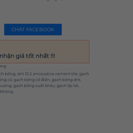
CHAT FACEBOOK
nhận giá tốt nhất !!!
ông
ạch bông
,
dnt 15.2
,
encaustice cement tile
,
gạch
ông cổ
,
gạch bông cổ điển
,
gạch bông dnt
,
 vuông
,
gạch bông xuất khẩu
,
gạch ốp lát
,
 Không