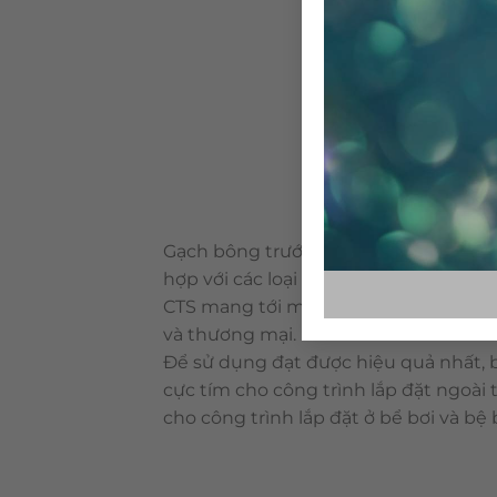
Gạch bông trước đây được xem như nữ
hợp với các loại vật liệu khác. Là loại
CTS mang tới một vẻ duyên dáng tự n
và thương mại.
Để sử dụng đạt được hiệu quả nhất, 
cực tím cho công trình lắp đặt ngoài
cho công trình lắp đặt ở bể bơi và bệ