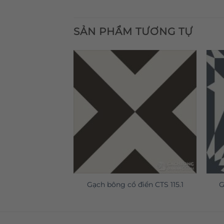
SẢN PHẨM TƯƠNG TỰ
 điển CTS 122.1
Gạch bông cổ điển CTS 115.1
G