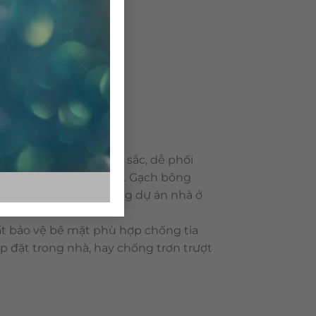
 dạng về mẫu mã, màu sắc, dễ phối
ông rất bền với thời gian. Gạch bông
 ngoài sân trong những dự án nhà ở
t bảo vệ bề mặt phù hợp chống tia
p đặt trong nhà, hay chống trơn trượt