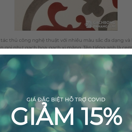
tác thủ công nghệ thuật với nhiều màu sắc đa dạng và h
n gọi như: gạch hoa, gạch xi măng. Tên tiếng anh là cem
n môi trường với những nguyên vật liệu tự nhiên và khôn
nên viên gạch bông được sản xuất thủ công không gây ra 
GIÁ ĐẶC BIỆT HỖ TRỢ COVID
GIẢM 15%