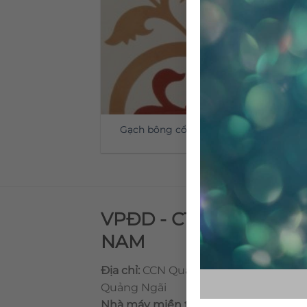
Gạch bông cổ điển CTS 15.2
VPĐD - CTY TNHH GẠ
NAM
Địa chỉ:
CCN Quán Lát, Xã Đức Chánh,
Quảng Ngãi
Nhà máy miền trung:
L1 CCN Quán Lá