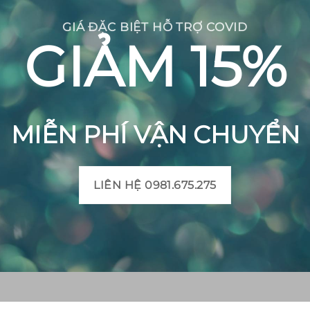
GIÁ ĐẶC BIỆT HỖ TRỢ COVID
GIẢM 15%
MIỄN PHÍ VẬN CHUYỂN
LIÊN HỆ 0981.675.275
CH BÔNG VIỆT
THÔNG TIN SẢN PHẨM
Mô tả sản phẩm gạch bô
 Huyện Mộ Đức, Tỉnh
Bảng màu gạch bông
t, Xã Đức Chánh, Huyện