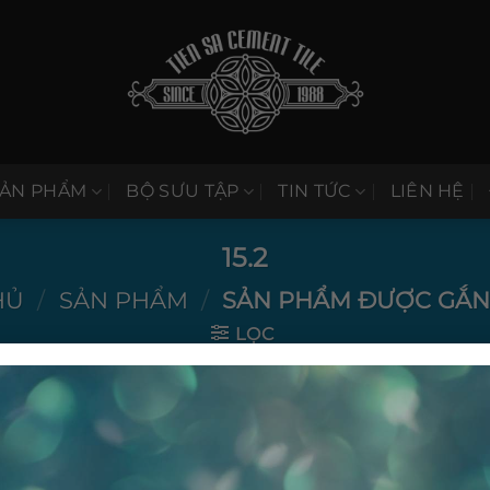
SẢN PHẨM
BỘ SƯU TẬP
TIN TỨC
LIÊN HỆ
15.2
HỦ
/
SẢN PHẨM
/
SẢN PHẨM ĐƯỢC GẮN T
LỌC