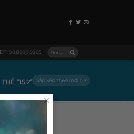
Tìm
ĐT: 08.8888.5665
kiếm:
HẺ “15.2”
×