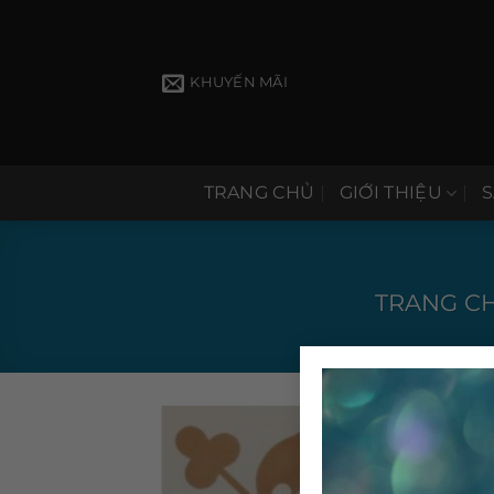
Bỏ
qua
nội
KHUYẾN MÃI
dung
TRANG CHỦ
GIỚI THIỆU
TRANG C