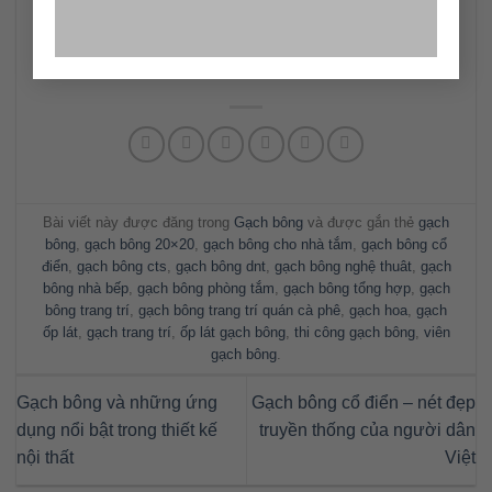
có thể chọn mua các sản phẩm gạch bông cổ điển
tại các showroom uy tin để đảm bảo chất lượng của
sản phẩm.
Bài viết này được đăng trong
Gạch bông
và được gắn thẻ
gạch
bông
,
gạch bông 20×20
,
gạch bông cho nhà tắm
,
gạch bông cổ
điển
,
gạch bông cts
,
gạch bông dnt
,
gạch bông nghệ thuât
,
gạch
bông nhà bếp
,
gạch bông phòng tắm
,
gạch bông tổng hợp
,
gạch
bông trang trí
,
gạch bông trang trí quán cà phê
,
gạch hoa
,
gạch
ốp lát
,
gạch trang trí
,
ốp lát gạch bông
,
thi công gạch bông
,
viên
gạch bông
.
Gạch bông và những ứng
Gạch bông cổ điển – nét đẹp
dụng nổi bật trong thiết kế
truyền thống của người dân
nội thất
Việt