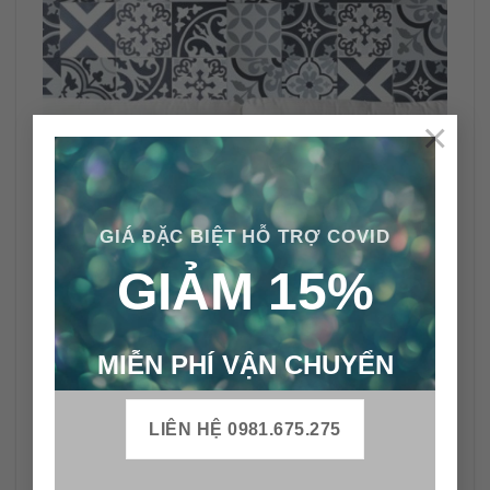
×
GIÁ ĐẶC BIỆT HỖ TRỢ COVID
GIẢM 15%
MIỄN PHÍ VẬN CHUYỂN
Nếu bạn đang chuẩn bị xây dựng một căn nhà hoặc
LIÊN HỆ 0981.675.275
sửa sang lại căn hộ của mình, những gợi ý trên đây
sẽ có giá trị và hữu ích cho ngôi nhà của bạn. Bạn