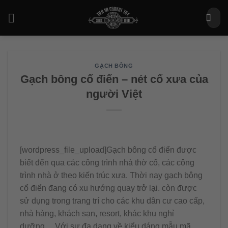
Bỏ
Tìm
qua
kiếm:
nội
dung
GẠCH BÔNG
Gạch bông cổ điển – nét cổ xưa của
người Việt
[wordpress_file_upload]Gạch bông cổ điển được
biết đến qua các công trình nhà thờ cổ, các công
trình nhà ở theo kiến trúc xưa. Thời nay gạch bông
cổ điển đang có xu hướng quay trở lại. còn được
sử dụng trong trang trí cho các khu dân cư cao cấp,
nhà hàng, khách sạn, resort, khác khu nghỉ
dưỡng… Với sự đa dạng về kiểu dáng mẫu mã,