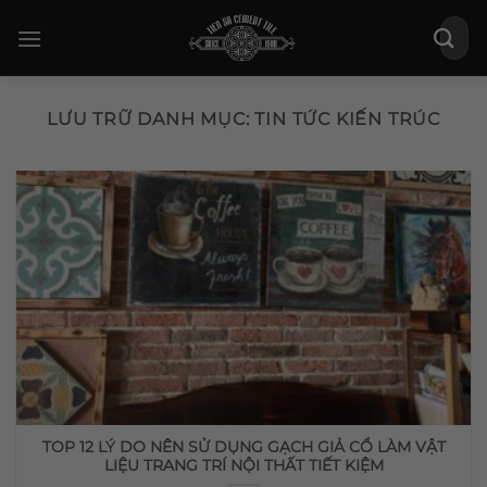
Bỏ
Tìm
qua
kiếm:
nội
dung
LƯU TRỮ DANH MỤC:
TIN TỨC KIẾN TRÚC
TOP 12 LÝ DO NÊN SỬ DỤNG GẠCH GIẢ CỔ LÀM VẬT
LIỆU TRANG TRÍ NỘI THẤT TIẾT KIỆM