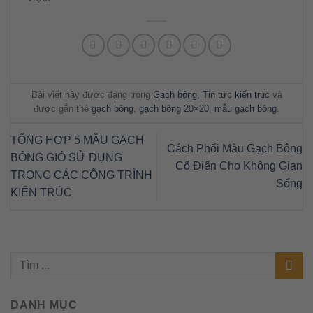
Bài viết này được đăng trong
Gạch bông
,
Tin tức kiến trúc
và
được gắn thẻ
gạch bông
,
gạch bông 20×20
,
mẫu gạch bông
.
TỔNG HỢP 5 MẪU GẠCH
Cách Phối Màu Gạch Bông
BÔNG GIÓ SỬ DỤNG
Cổ Điển Cho Không Gian
TRONG CÁC CÔNG TRÌNH
Sống
KIẾN TRÚC
DANH MỤC