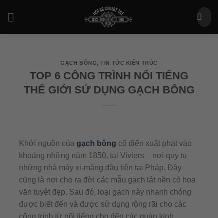
Bỏ
Tìm
qua
kiếm:
nội
dung
GẠCH BÔNG
,
TIN TỨC KIẾN TRÚC
TOP 6 CÔNG TRÌNH NỔI TIẾNG
THẾ GIỚI SỬ DỤNG GẠCH BÔNG
Khởi nguồn của
gạch bông
cổ điển xuất phát vào
khoảng những năm 1850, tại Viviers – nơi quy tụ
những nhà máy xi-măng đầu tiên tại Pháp. Đây
cũng là nơi cho ra đời các mẫu gạch lát nền có hoa
văn tuyệt đẹp. Sau đó, loại gạch này nhanh chóng
được biết đến và được sử dụng rộng rãi cho các
công trình từ nổi tiếng cho đến các quán kinh