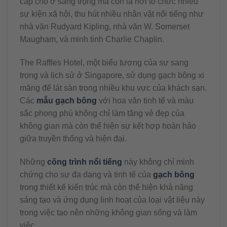
cấp chỗ ở sang trọng mà còn là nơi tổ chức nhiều
sự kiện xã hội, thu hút nhiều nhân vật nổi tiếng như
nhà văn Rudyard Kipling, nhà văn W. Somerset
Maugham, và minh tinh Charlie Chaplin.
The Raffles Hotel, một biểu tượng của sự sang
trọng và lịch sử ở Singapore, sử dụng gạch bông xi
măng để lát sàn trong nhiều khu vực của khách sạn.
Các
mẫu gạch bông
với hoa văn tinh tế và màu
sắc phong phú không chỉ làm tăng vẻ đẹp của
không gian mà còn thể hiện sự kết hợp hoàn hảo
giữa truyền thống và hiện đại.
Những
công trình nổi tiếng
này không chỉ minh
chứng cho sự đa dạng và tinh tế của
gạch bông
trong thiết kế kiến trúc mà còn thể hiện khả năng
sáng tạo và ứng dụng linh hoạt của loại vật liệu này
trong việc tạo nên những không gian sống và làm
việc.