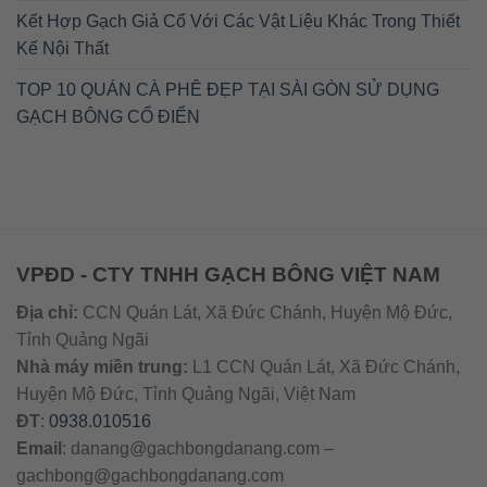
Kết Hợp Gạch Giả Cổ Với Các Vật Liệu Khác Trong Thiết
Kế Nội Thất
TOP 10 QUÁN CÀ PHÊ ĐẸP TẠI SÀI GÒN SỬ DỤNG
GẠCH BÔNG CỔ ĐIỂN
VPĐD - CTY TNHH GẠCH BÔNG VIỆT NAM
Địa chỉ:
CCN Quán Lát, Xã Đức Chánh, Huyện Mộ Đức,
Tỉnh Quảng Ngãi
Nhà máy miền trung:
L1 CCN Quán Lát, Xã Đức Chánh,
Huyện Mộ Đức, Tỉnh Quảng Ngãi, Việt Nam
ĐT
:
0938.010516
Email
:
danang@gachbongdanang.com
–
gachbong@gachbongdanang.com