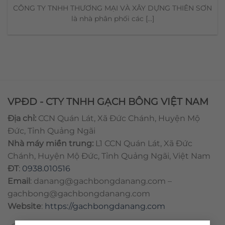
CÔNG TY TNHH THƯƠNG MẠI VÀ XÂY DỰNG THIÊN SƠN
là nhà phân phối các [...]
VPĐD - CTY TNHH GẠCH BÔNG VIỆT NAM
Địa chỉ:
CCN Quán Lát, Xã Đức Chánh, Huyện Mộ
Đức, Tỉnh Quảng Ngãi
Nhà máy miền trung:
L1 CCN Quán Lát, Xã Đức
Chánh, Huyện Mộ Đức, Tỉnh Quảng Ngãi, Việt Nam
ĐT
:
0938.010516
Email
:
danang@gachbongdanang.com
–
gachbong@gachbongdanang.com
Website
:
https://gachbongdanang.com