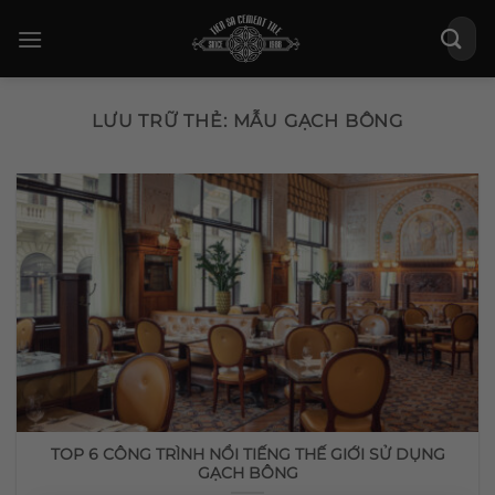
Bỏ
Tìm
qua
kiếm:
nội
dung
LƯU TRỮ THẺ:
MẪU GẠCH BÔNG
TOP 6 CÔNG TRÌNH NỔI TIẾNG THẾ GIỚI SỬ DỤNG
GẠCH BÔNG