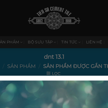
SẢN PHẨM
BỘ SƯU TẬP
TIN TỨC
LIÊN HỆ
dnt 13.1
/
SẢN PHẨM
/
SẢN PHẨM ĐƯỢC GẮN THẺ
LỌC