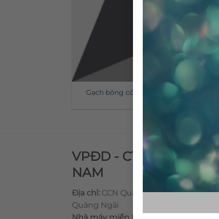
Gạch bông cổ điển CTS 13.1
VPĐD - CTY TNHH GẠ
NAM
Địa chỉ:
CCN Quán Lát, Xã Đức Chánh,
Quảng Ngãi
Nhà máy miền trung:
L1 CCN Quán Lá