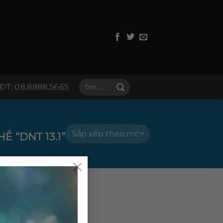
Tìm
ĐT: 08.8888.5665
kiếm:
 “DNT 13.1”
×