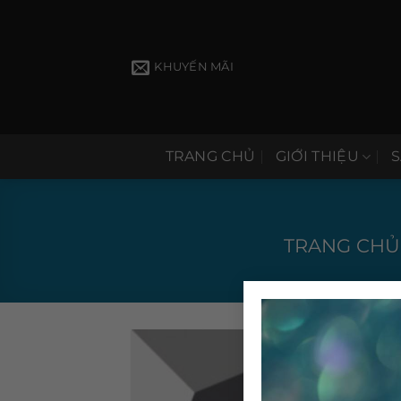
Bỏ
qua
nội
KHUYẾN MÃI
dung
TRANG CHỦ
GIỚI THIỆU
TRANG CHỦ