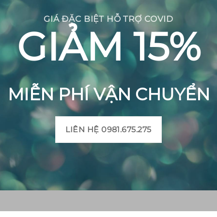
GIÁ ĐẶC BIỆT HỖ TRỢ COVID
GIẢM 15%
MIỄN PHÍ VẬN CHUYỂN
LIÊN HỆ 0981.675.275
CH BÔNG VIỆT
THÔNG TIN SẢN PHẨM
Mô tả sản phẩm gạch bô
 Huyện Mộ Đức, Tỉnh
Bảng màu gạch bông
t, Xã Đức Chánh, Huyện