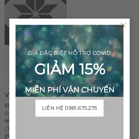
×
Gạch bông cổ điển CTS
GIÁ ĐẶC BIỆT HỖ TRỢ COVID
27.6
GIẢM 15%
MIỄN PHÍ VẬN CHUYỂN
VPĐD - CTY TNHH GẠCH BÔNG VIỆT NAM
Địa chỉ:
CCN Quán Lát, Xã Đức Chánh, Huyện Mộ
LIÊN HỆ 0981.675.275
Đức, Tỉnh Quảng Ngãi
Nhà máy miền trung:
L1 CCN Quán Lát, Xã Đức
Chánh, Huyện Mộ Đức, Tỉnh Quảng Ngãi, Việt Nam
ĐT
:
0938.010516