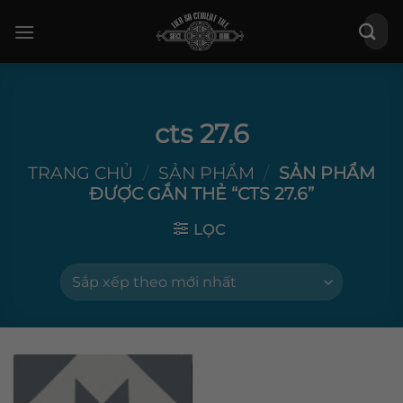
Bỏ
Tìm
qua
kiếm:
nội
dung
cts 27.6
TRANG CHỦ
/
SẢN PHẨM
/
SẢN PHẨM
ĐƯỢC GẮN THẺ “CTS 27.6”
LỌC