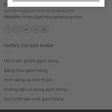
Email
:
danang@gachbongdanang.com
–
gachbong@gachbongdanang.com
Website
:
https://gachbongdanang.com
THÔNG TIN SẢN PHẨM
Mô tả sản phẩm gạch bông
Bảng màu gạch bông
Hình dạng và kích thước
Hướng dẫn sử dụng gạch bông
Quy trình sản xuất gạch bông