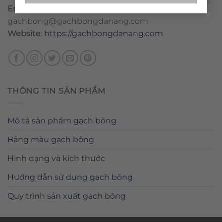
Email
:
danang@gachbongdanang.com
–
gachbong@gachbongdanang.com
Website
:
https://gachbongdanang.com
THÔNG TIN SẢN PHẨM
Mô tả sản phẩm gạch bông
Bảng màu gạch bông
Hình dạng và kích thước
Hướng dẫn sử dụng gạch bông
Quy trình sản xuất gạch bông