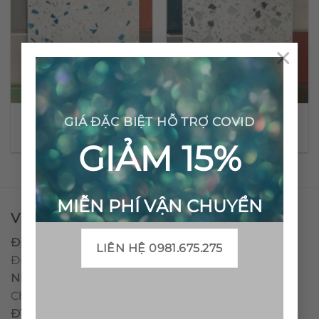
×
Gạch đá mài nội thất lát
Gạch đá mài lát nền TE-
GIÁ ĐẶC BIỆT HỖ TRỢ COVID
nền TE-03
01
GIẢM 15%
MIỄN PHÍ VẬN CHUYỂN
VPĐD - CTY TNHH GẠCH BÔNG VIỆT NAM
Địa chỉ:
CCN Quán Lát, Xã Đức Chánh, Huyện Mộ
LIÊN HỆ 0981.675.275
Đức, Tỉnh Quảng Ngãi
Nhà máy miền trung:
L1 CCN Quán Lát, Xã Đức
Chánh, Huyện Mộ Đức, Tỉnh Quảng Ngãi, Việt Nam
ĐT
:
0938.010516