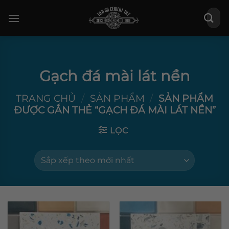
Bỏ
Tìm
qua
kiếm:
nội
dung
Gạch đá mài lát nền
TRANG CHỦ
/
SẢN PHẨM
/
SẢN PHẨM
ĐƯỢC GẮN THẺ “GẠCH ĐÁ MÀI LÁT NỀN”
LỌC