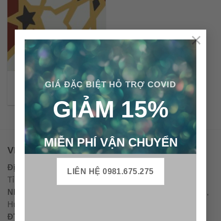
×
Gạch bông cổ điển CTS
GIÁ ĐẶC BIỆT HỖ TRỢ COVID
79.1
GIẢM 15%
MIỄN PHÍ VẬN CHUYỂN
VPĐD - CTY TNHH GẠCH BÔNG VIỆT NAM
Địa chỉ:
CCN Quán Lát, Xã Đức Chánh, Huyện Mộ Đức,
LIÊN HỆ 0981.675.275
Tỉnh Quảng Ngãi
Nhà máy miền trung:
L1 CCN Quán Lát, Xã Đức Chánh,
Huyện Mộ Đức, Tỉnh Quảng Ngãi, Việt Nam
ĐT
:
0938.010516