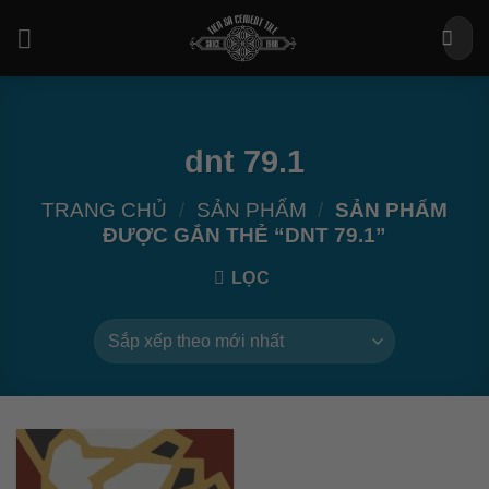
Bỏ
Tìm
qua
kiếm:
nội
dung
dnt 79.1
TRANG CHỦ
/
SẢN PHẨM
/
SẢN PHẨM
ĐƯỢC GẮN THẺ “DNT 79.1”
LỌC