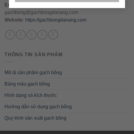
Email
:
danang@gachbongdanang.com
–
gachbong@gachbongdanang.com
Website
:
https://gachbongdanang.com
THÔNG TIN SẢN PHẨM
Mô tả sản phẩm gạch bông
Bảng màu gạch bông
Hình dạng và kích thước
Hướng dẫn sử dụng gạch bông
Quy trình sản xuất gạch bông