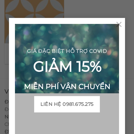
×
Gạch bông cổ điển CTS
GIÁ ĐẶC BIỆT HỖ TRỢ COVID
6.13
GIẢM 15%
MIỄN PHÍ VẬN CHUYỂN
VPĐD - CTY TNHH GẠCH BÔNG VIỆT NAM
Địa chỉ:
CCN Quán Lát, Xã Đức Chánh, Huyện Mộ
LIÊN HỆ 0981.675.275
Đức, Tỉnh Quảng Ngãi
Nhà máy miền trung:
L1 CCN Quán Lát, Xã Đức
Chánh, Huyện Mộ Đức, Tỉnh Quảng Ngãi, Việt Nam
ĐT
:
0938.010516