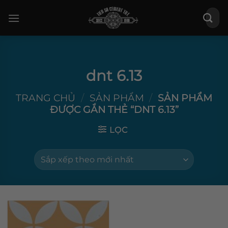
Bỏ
Tìm
qua
kiếm:
nội
dung
dnt 6.13
TRANG CHỦ
/
SẢN PHẨM
/
SẢN PHẨM
ĐƯỢC GẮN THẺ “DNT 6.13”
LỌC