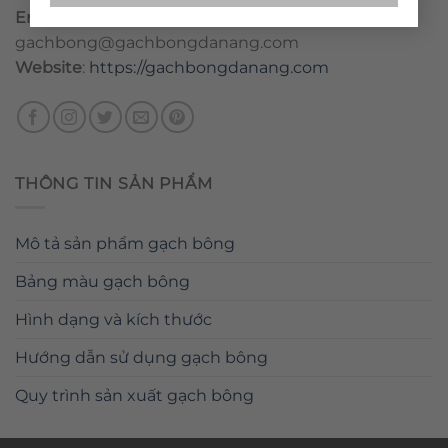
Email
:
danang@gachbongdanang.com
–
gachbong@gachbongdanang.com
Website
:
https://gachbongdanang.com
THÔNG TIN SẢN PHẨM
Mô tả sản phẩm gạch bông
Bảng màu gạch bông
Hình dạng và kích thước
Hướng dẫn sử dụng gạch bông
Quy trình sản xuất gạch bông