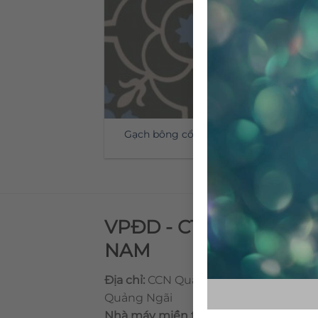
Gạch bông cổ điển CTS 51.2
VPĐD - CTY TNHH GẠ
NAM
Địa chỉ:
CCN Quán Lát, Xã Đức Chánh,
Quảng Ngãi
Nhà máy miền trung:
L1 CCN Quán Lá