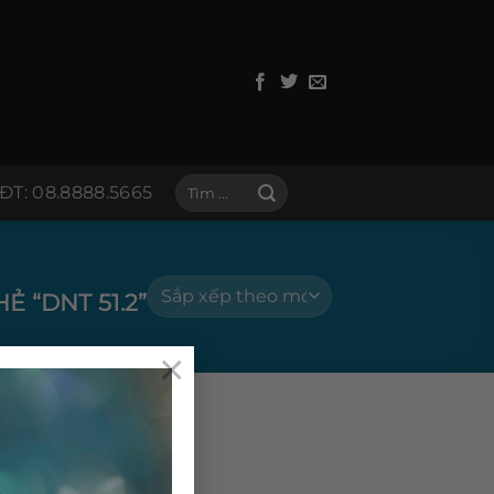
Tìm
ĐT: 08.8888.5665
kiếm:
 “DNT 51.2”
×