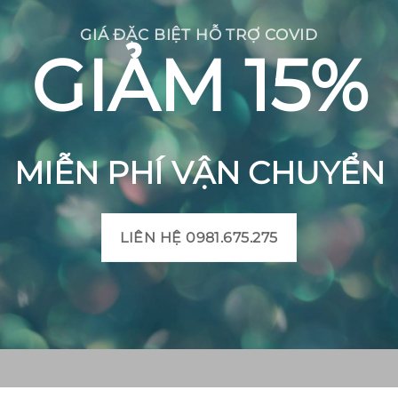
GIÁ ĐẶC BIỆT HỖ TRỢ COVID
GIẢM 15%
MIỄN PHÍ VẬN CHUYỂN
LIÊN HỆ 0981.675.275
CH BÔNG VIỆT
THÔNG TIN SẢN PHẨM
Mô tả sản phẩm gạch bô
 Huyện Mộ Đức, Tỉnh
Bảng màu gạch bông
t, Xã Đức Chánh, Huyện