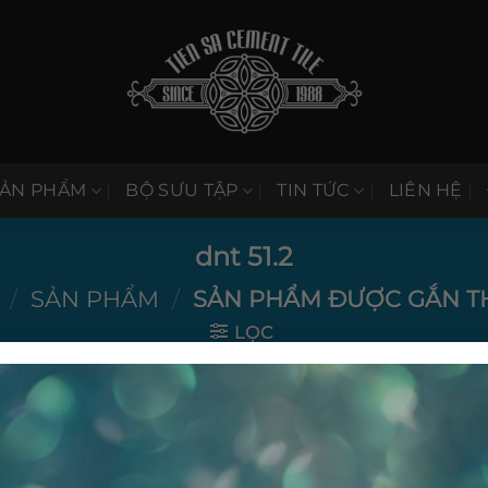
SẢN PHẨM
BỘ SƯU TẬP
TIN TỨC
LIÊN HỆ
dnt 51.2
/
SẢN PHẨM
/
SẢN PHẨM ĐƯỢC GẮN THẺ
LỌC