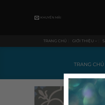
Bỏ
qua
nội
KHUYẾN MÃI
dung
TRANG CHỦ
GIỚI THIỆU
TRANG CHỦ