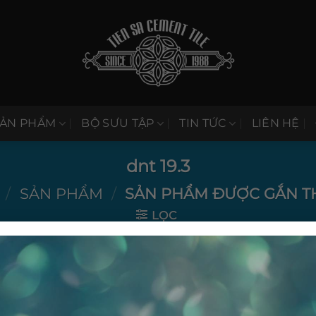
SẢN PHẨM
BỘ SƯU TẬP
TIN TỨC
LIÊN HỆ
dnt 19.3
/
SẢN PHẨM
/
SẢN PHẨM ĐƯỢC GẮN THẺ
LỌC