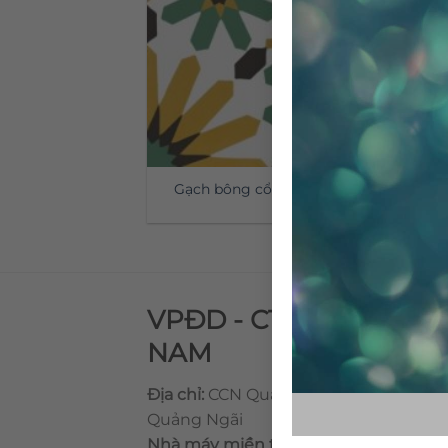
Gạch bông cổ điển CTS 19.3
VPĐD - CTY TNHH GẠ
NAM
Địa chỉ:
CCN Quán Lát, Xã Đức Chánh,
Quảng Ngãi
Nhà máy miền trung:
L1 CCN Quán Lá