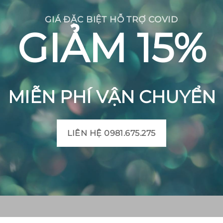
GIÁ ĐẶC BIỆT HỖ TRỢ COVID
GIẢM 15%
MIỄN PHÍ VẬN CHUYỂN
LIÊN HỆ 0981.675.275
CH BÔNG VIỆT
THÔNG TIN SẢN PHẨM
Mô tả sản phẩm gạch bô
 Huyện Mộ Đức, Tỉnh
Bảng màu gạch bông
t, Xã Đức Chánh, Huyện