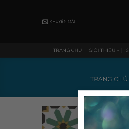
Bỏ
qua
nội
KHUYẾN MÃI
dung
TRANG CHỦ
GIỚI THIỆU
TRANG CHỦ