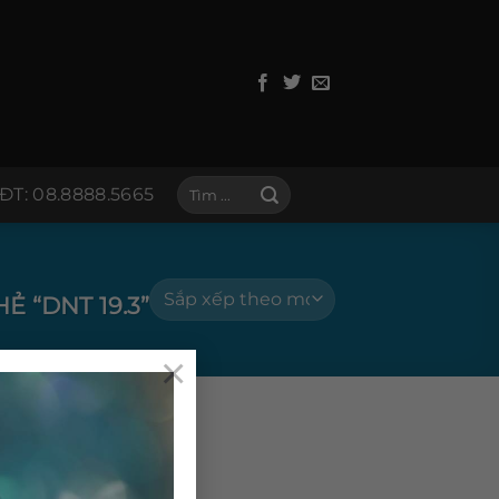
Tìm
ĐT: 08.8888.5665
kiếm:
 “DNT 19.3”
×