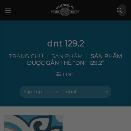
Bỏ
Tìm
qua
kiếm:
nội
dung
dnt 129.2
TRANG CHỦ
/
SẢN PHẨM
/
SẢN PHẨM
ĐƯỢC GẮN THẺ “DNT 129.2”
LỌC