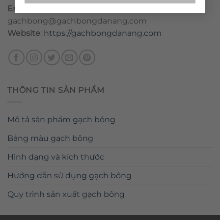
Email
:
danang@gachbongdanang.com
–
gachbong@gachbongdanang.com
Website
:
https://gachbongdanang.com
THÔNG TIN SẢN PHẨM
Mô tả sản phẩm gạch bông
Bảng màu gạch bông
Hình dạng và kích thước
Hướng dẫn sử dụng gạch bông
Quy trình sản xuất gạch bông