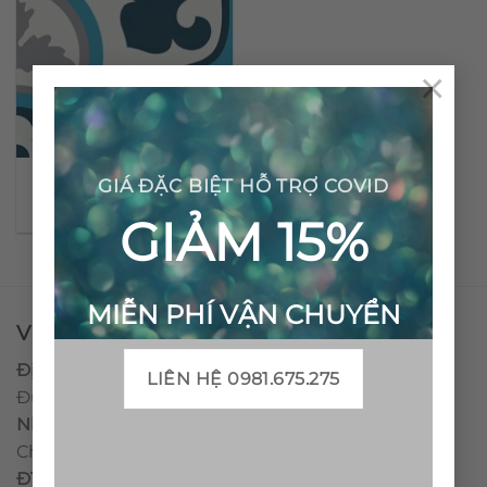
×
Gạch bông cổ điển CTS
GIÁ ĐẶC BIỆT HỖ TRỢ COVID
129.2
GIẢM 15%
MIỄN PHÍ VẬN CHUYỂN
VPĐD - CTY TNHH GẠCH BÔNG VIỆT NAM
Địa chỉ:
CCN Quán Lát, Xã Đức Chánh, Huyện Mộ
LIÊN HỆ 0981.675.275
Đức, Tỉnh Quảng Ngãi
Nhà máy miền trung:
L1 CCN Quán Lát, Xã Đức
Chánh, Huyện Mộ Đức, Tỉnh Quảng Ngãi, Việt Nam
ĐT
:
0938.010516