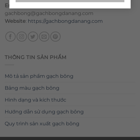
Email
:
danang@gachbongdanang.com
–
gachbong@gachbongdanang.com
Website
:
https://gachbongdanang.com
THÔNG TIN SẢN PHẨM
Mô tả sản phẩm gạch bông
Bảng màu gạch bông
Hình dạng và kích thước
Hướng dẫn sử dụng gạch bông
Quy trình sản xuất gạch bông