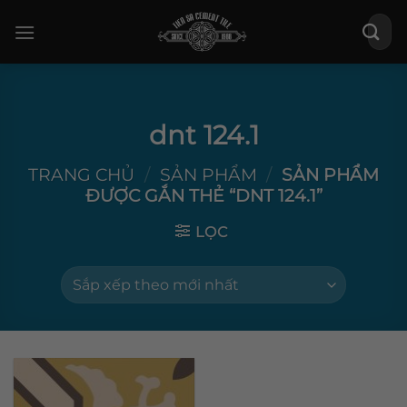
Bỏ
Tìm
qua
kiếm:
nội
dung
dnt 124.1
TRANG CHỦ
/
SẢN PHẨM
/
SẢN PHẨM
ĐƯỢC GẮN THẺ “DNT 124.1”
LỌC