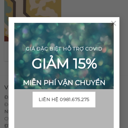
×
Gạch bông cổ điển CTS
GIÁ ĐẶC BIỆT HỖ TRỢ COVID
124.1
GIẢM 15%
MIỄN PHÍ VẬN CHUYỂN
VPĐD - CTY TNHH GẠCH BÔNG VIỆT NAM
Địa chỉ:
CCN Quán Lát, Xã Đức Chánh, Huyện Mộ
LIÊN HỆ 0981.675.275
Đức, Tỉnh Quảng Ngãi
Nhà máy miền trung:
L1 CCN Quán Lát, Xã Đức
Chánh, Huyện Mộ Đức, Tỉnh Quảng Ngãi, Việt Nam
ĐT
:
0938.010516