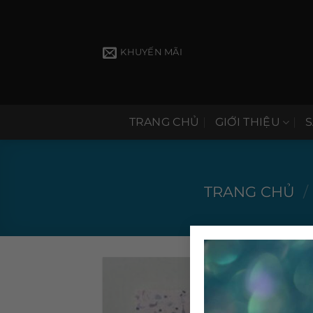
Bỏ
qua
nội
KHUYẾN MÃI
dung
TRANG CHỦ
GIỚI THIỆU
TRANG CHỦ
/