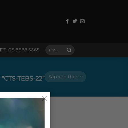
Tìm
ĐT: 08.8888.5665
kiếm:
“CTS-TEBS-22”
×