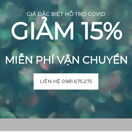
GIÁ ĐẶC BIỆT HỖ TRỢ COVID
GIẢM 15%
MIỄN PHÍ VẬN CHUYỂN
LIÊN HỆ 0981.675.275
CH BÔNG VIỆT
THÔNG TIN SẢN PHẨM
Mô tả sản phẩm gạch bô
 Huyện Mộ Đức, Tỉnh
Bảng màu gạch bông