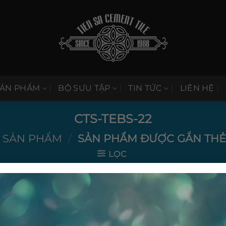
SẢN PHẨM
BỘ SƯU TẬP
TIN TỨC
LIÊN HỆ
CTS-TEBS-22
SẢN PHẨM
/
SẢN PHẨM ĐƯỢC GẮN THẺ 
LỌC