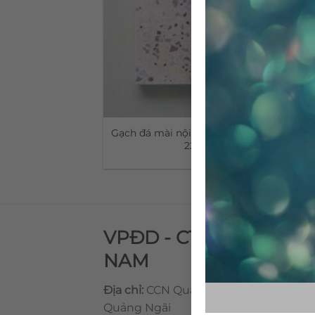
Gạch đá mài nội thất CTS-TEBS-
22
VPĐD - CTY TNHH GẠ
NAM
Địa chỉ:
CCN Quán Lát, Xã Đức Chánh,
Quảng Ngãi