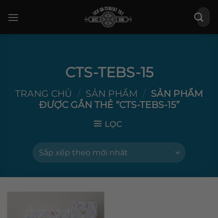
Bỏ
Tìm
qua
kiếm:
nội
dung
CTS-TEBS-15
TRANG CHỦ
/
SẢN PHẨM
/
SẢN PHẨM
ĐƯỢC GẮN THẺ “CTS-TEBS-15”
LỌC