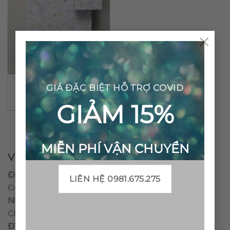
×
Gạch đá mài nội thất
GIÁ ĐẶC BIỆT HỖ TRỢ COVID
CTS-TEBS-15
GIẢM 15%
MIỄN PHÍ VẬN CHUYỂN
VPĐD - CTY TNHH GẠCH BÔNG VIỆT NAM
Địa chỉ:
CCN Quán Lát, Xã Đức Chánh, Huyện Mộ
LIÊN HỆ 0981.675.275
Đức, Tỉnh Quảng Ngãi
Nhà máy miền trung:
L1 CCN Quán Lát, Xã Đức
Chánh, Huyện Mộ Đức, Tỉnh Quảng Ngãi, Việt Nam
ĐT
:
0938.010516