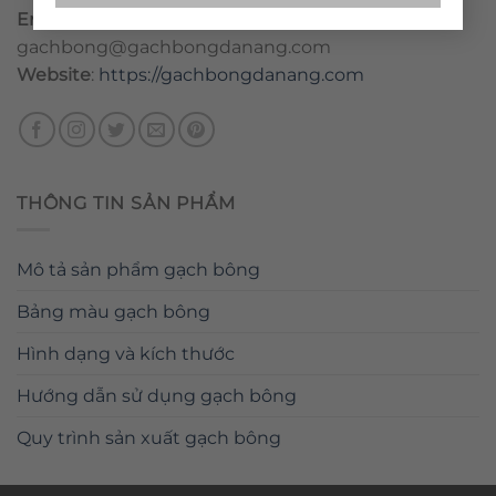
Email
:
danang@gachbongdanang.com
–
gachbong@gachbongdanang.com
Website
:
https://gachbongdanang.com
THÔNG TIN SẢN PHẨM
Mô tả sản phẩm gạch bông
Bảng màu gạch bông
Hình dạng và kích thước
Hướng dẫn sử dụng gạch bông
Quy trình sản xuất gạch bông