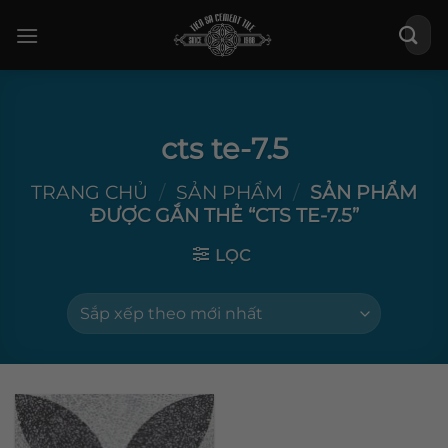
Bỏ
Tìm
qua
kiếm:
nội
dung
cts te-7.5
TRANG CHỦ
/
SẢN PHẨM
/
SẢN PHẨM
ĐƯỢC GẮN THẺ “CTS TE-7.5”
LỌC