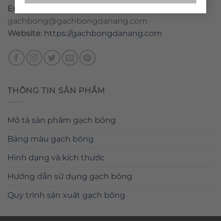
Email
:
danang@gachbongdanang.com
–
gachbong@gachbongdanang.com
Website
:
https://gachbongdanang.com
THÔNG TIN SẢN PHẨM
Mô tả sản phẩm gạch bông
Bảng màu gạch bông
Hình dạng và kích thước
Hướng dẫn sử dụng gạch bông
Quy trình sản xuất gạch bông