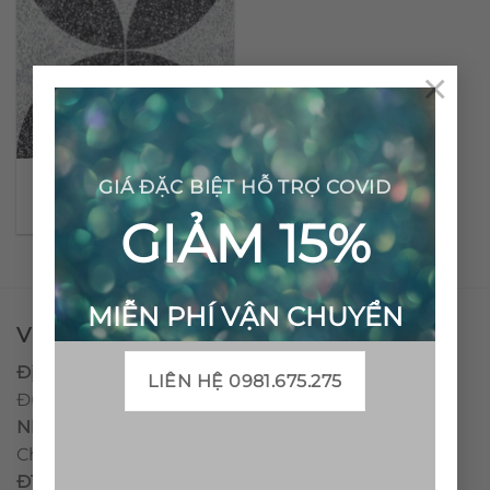
×
Gạch bông đá mài CTS
GIÁ ĐẶC BIỆT HỖ TRỢ COVID
TE-7.5(4-13)
GIẢM 15%
MIỄN PHÍ VẬN CHUYỂN
VPĐD - CTY TNHH GẠCH BÔNG VIỆT NAM
Địa chỉ:
CCN Quán Lát, Xã Đức Chánh, Huyện Mộ
LIÊN HỆ 0981.675.275
Đức, Tỉnh Quảng Ngãi
Nhà máy miền trung:
L1 CCN Quán Lát, Xã Đức
Chánh, Huyện Mộ Đức, Tỉnh Quảng Ngãi, Việt Nam
ĐT
:
0938.010516