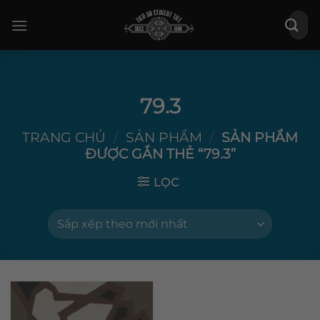
Bỏ
Tìm
qua
kiếm:
nội
dung
79.3
TRANG CHỦ
/
SẢN PHẨM
/
SẢN PHẨM
ĐƯỢC GẮN THẺ “79.3”
LỌC