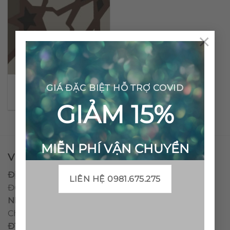
×
Gạch bông cổ điển CTS
GIÁ ĐẶC BIỆT HỖ TRỢ COVID
79.3
GIẢM 15%
MIỄN PHÍ VẬN CHUYỂN
VPĐD - CTY TNHH GẠCH BÔNG VIỆT NAM
Địa chỉ:
CCN Quán Lát, Xã Đức Chánh, Huyện Mộ
LIÊN HỆ 0981.675.275
Đức, Tỉnh Quảng Ngãi
Nhà máy miền trung:
L1 CCN Quán Lát, Xã Đức
Chánh, Huyện Mộ Đức, Tỉnh Quảng Ngãi, Việt Nam
ĐT
:
0938.010516