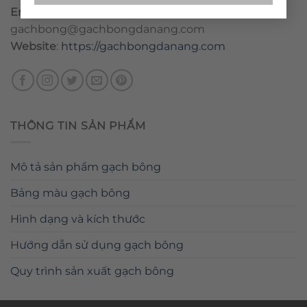
Email
:
danang@gachbongdanang.com
–
gachbong@gachbongdanang.com
Website
:
https://gachbongdanang.com
THÔNG TIN SẢN PHẨM
Mô tả sản phẩm gạch bông
Bảng màu gạch bông
Hình dạng và kích thước
Hướng dẫn sử dụng gạch bông
Quy trình sản xuất gạch bông