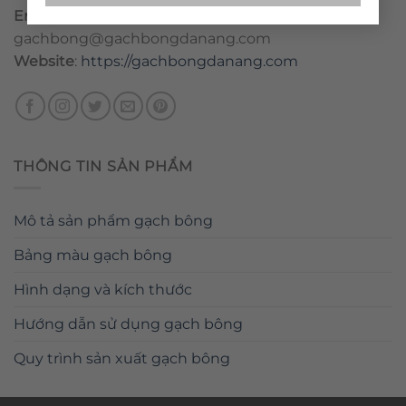
Email
:
danang@gachbongdanang.com
–
gachbong@gachbongdanang.com
Website
:
https://gachbongdanang.com
THÔNG TIN SẢN PHẨM
Mô tả sản phẩm gạch bông
Bảng màu gạch bông
Hình dạng và kích thước
Hướng dẫn sử dụng gạch bông
Quy trình sản xuất gạch bông