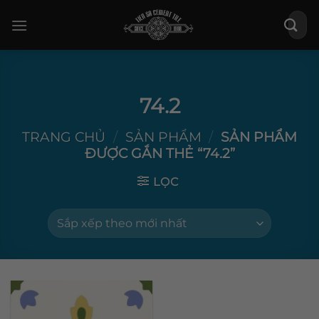
Bỏ
Tìm
qua
kiếm:
nội
dung
74.2
TRANG CHỦ
/
SẢN PHẨM
/
SẢN PHẨM
ĐƯỢC GẮN THẺ “74.2”
LỌC