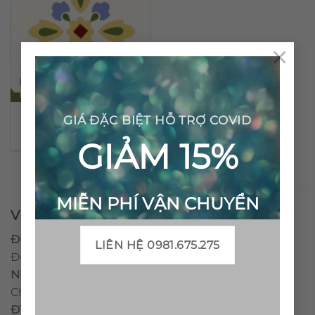
×
Gạch bông cổ điển CTS
GIÁ ĐẶC BIỆT HỖ TRỢ COVID
74.2
GIẢM 15%
MIỄN PHÍ VẬN CHUYỂN
VPĐD - CTY TNHH GẠCH BÔNG VIỆT NAM
Địa chỉ:
CCN Quán Lát, Xã Đức Chánh, Huyện Mộ
LIÊN HỆ 0981.675.275
Đức, Tỉnh Quảng Ngãi
Nhà máy miền trung:
L1 CCN Quán Lát, Xã Đức
Chánh, Huyện Mộ Đức, Tỉnh Quảng Ngãi, Việt Nam
ĐT
:
0938.010516