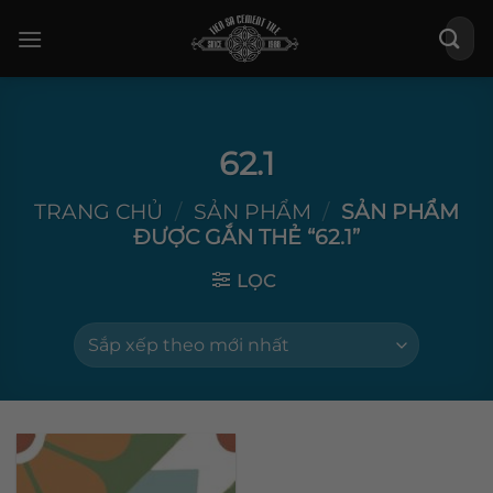
Bỏ
Tìm
qua
kiếm:
nội
dung
62.1
TRANG CHỦ
/
SẢN PHẨM
/
SẢN PHẨM
ĐƯỢC GẮN THẺ “62.1”
LỌC