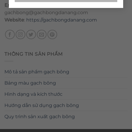
Email
:
danang@gachbongdanang.com
–
gachbong@gachbongdanang.com
Website
:
https://gachbongdanang.com
THÔNG TIN SẢN PHẨM
Mô tả sản phẩm gạch bông
Bảng màu gạch bông
Hình dạng và kích thước
Hướng dẫn sử dụng gạch bông
Quy trình sản xuất gạch bông