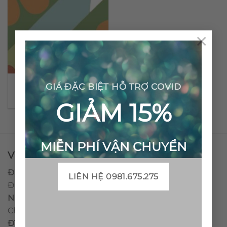
×
Gạch bông cổ điển CTS
GIÁ ĐẶC BIỆT HỖ TRỢ COVID
62.1
GIẢM 15%
MIỄN PHÍ VẬN CHUYỂN
VPĐD - CTY TNHH GẠCH BÔNG VIỆT NAM
Địa chỉ:
CCN Quán Lát, Xã Đức Chánh, Huyện Mộ
LIÊN HỆ 0981.675.275
Đức, Tỉnh Quảng Ngãi
Nhà máy miền trung:
L1 CCN Quán Lát, Xã Đức
Chánh, Huyện Mộ Đức, Tỉnh Quảng Ngãi, Việt Nam
ĐT
:
0938.010516