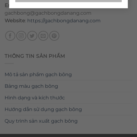
Email
:
danang@gachbongdanang.com
–
gachbong@gachbongdanang.com
Website
:
https://gachbongdanang.com
THÔNG TIN SẢN PHẨM
Mô tả sản phẩm gạch bông
Bảng màu gạch bông
Hình dạng và kích thước
Hướng dẫn sử dụng gạch bông
Quy trình sản xuất gạch bông