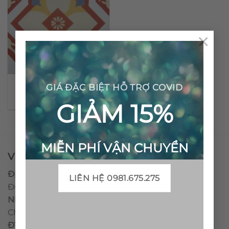
×
Gạch bông cổ điển CTS
GIÁ ĐẶC BIỆT HỖ TRỢ COVID
55.1
GIẢM 15%
MIỄN PHÍ VẬN CHUYỂN
VPĐD - CTY TNHH GẠCH BÔNG VIỆT NAM
Địa chỉ:
CCN Quán Lát, Xã Đức Chánh, Huyện Mộ
LIÊN HỆ 0981.675.275
Đức, Tỉnh Quảng Ngãi
Nhà máy miền trung:
L1 CCN Quán Lát, Xã Đức
Chánh, Huyện Mộ Đức, Tỉnh Quảng Ngãi, Việt Nam
ĐT
:
0938.010516