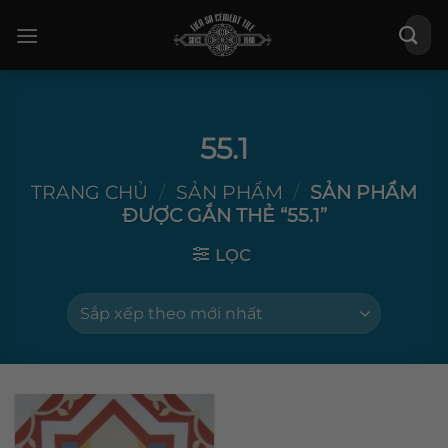
Bỏ
Tìm
qua
kiếm:
nội
dung
55.1
TRANG CHỦ
/
SẢN PHẨM
/
SẢN PHẨM
ĐƯỢC GẮN THẺ “55.1”
LỌC