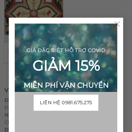
×
Gạch bông cổ điển CTS
GIÁ ĐẶC BIỆT HỖ TRỢ COVID
54.1
GIẢM 15%
MIỄN PHÍ VẬN CHUYỂN
VPĐD - CTY TNHH GẠCH BÔNG VIỆT NAM
Địa chỉ:
CCN Quán Lát, Xã Đức Chánh, Huyện Mộ
LIÊN HỆ 0981.675.275
Đức, Tỉnh Quảng Ngãi
Nhà máy miền trung:
L1 CCN Quán Lát, Xã Đức
Chánh, Huyện Mộ Đức, Tỉnh Quảng Ngãi, Việt Nam
ĐT
:
0938.010516