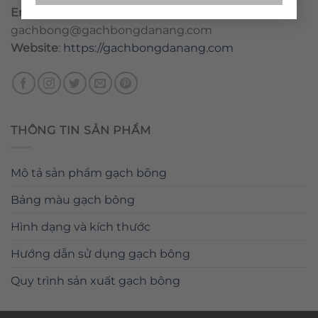
Email
:
danang@gachbongdanang.com
–
gachbong@gachbongdanang.com
Website
:
https://gachbongdanang.com
THÔNG TIN SẢN PHẨM
Mô tả sản phẩm gạch bông
Bảng màu gạch bông
Hình dạng và kích thước
Hướng dẫn sử dụng gạch bông
Quy trình sản xuất gạch bông