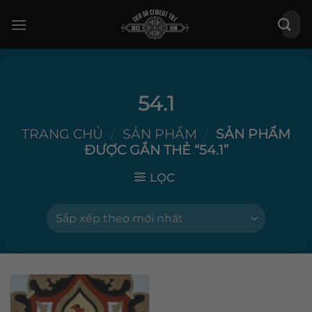
Bỏ
Tìm
qua
kiếm:
nội
dung
54.1
TRANG CHỦ
/
SẢN PHẨM
/
SẢN PHẨM
ĐƯỢC GẮN THẺ “54.1”
LỌC