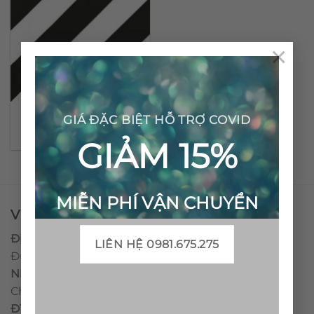
×
Gạch bông cổ điển CTS
GIÁ ĐẶC BIỆT HỖ TRỢ COVID
25.1
GIẢM 15%
MIỄN PHÍ VẬN CHUYỂN
VPĐD - CTY TNHH GẠCH BÔNG VIỆT NAM
Địa chỉ:
CCN Quán Lát, Xã Đức Chánh, Huyện Mộ
LIÊN HỆ 0981.675.275
Đức, Tỉnh Quảng Ngãi
Nhà máy miền trung:
L1 CCN Quán Lát, Xã Đức
Chánh, Huyện Mộ Đức, Tỉnh Quảng Ngãi, Việt Nam
ĐT
:
0938.010516