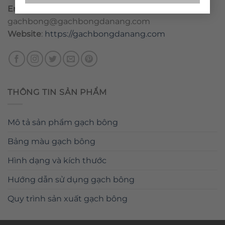
Email
:
danang@gachbongdanang.com
–
gachbong@gachbongdanang.com
Website
:
https://gachbongdanang.com
THÔNG TIN SẢN PHẨM
Mô tả sản phẩm gạch bông
Bảng màu gạch bông
Hình dạng và kích thước
Hướng dẫn sử dụng gạch bông
Quy trình sản xuất gạch bông