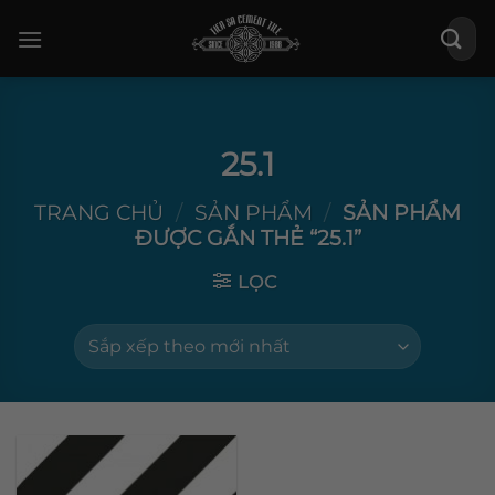
Bỏ
Tìm
qua
kiếm:
nội
dung
25.1
TRANG CHỦ
/
SẢN PHẨM
/
SẢN PHẨM
ĐƯỢC GẮN THẺ “25.1”
LỌC