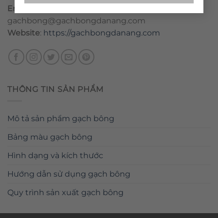
Email
:
danang@gachbongdanang.com
–
gachbong@gachbongdanang.com
Website
:
https://gachbongdanang.com
THÔNG TIN SẢN PHẨM
Mô tả sản phẩm gạch bông
Bảng màu gạch bông
Hình dạng và kích thước
Hướng dẫn sử dụng gạch bông
Quy trình sản xuất gạch bông