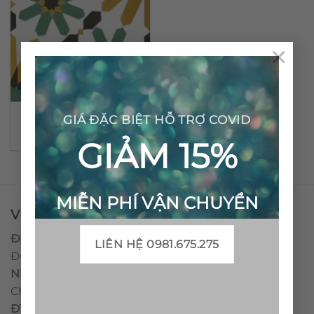
×
Gạch bông cổ điển CTS
GIÁ ĐẶC BIỆT HỖ TRỢ COVID
19.3
GIẢM 15%
MIỄN PHÍ VẬN CHUYỂN
VPĐD - CTY TNHH GẠCH BÔNG VIỆT NAM
Địa chỉ:
CCN Quán Lát, Xã Đức Chánh, Huyện Mộ
LIÊN HỆ 0981.675.275
Đức, Tỉnh Quảng Ngãi
Nhà máy miền trung:
L1 CCN Quán Lát, Xã Đức
Chánh, Huyện Mộ Đức, Tỉnh Quảng Ngãi, Việt Nam
ĐT
:
0938.010516