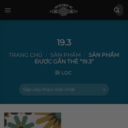
Bỏ
Tìm
qua
kiếm:
nội
dung
19.3
TRANG CHỦ
/
SẢN PHẨM
/
SẢN PHẨM
ĐƯỢC GẮN THẺ “19.3”
LỌC