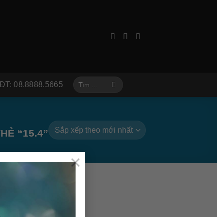
Tìm
ĐT: 08.8888.5665
kiếm:
Ẻ “15.4”
×