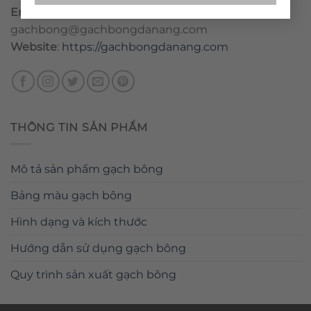
Email
:
danang@gachbongdanang.com
–
gachbong@gachbongdanang.com
Website
:
https://gachbongdanang.com
THÔNG TIN SẢN PHẨM
Mô tả sản phẩm gạch bông
Bảng màu gạch bông
Hình dạng và kích thước
Hướng dẫn sử dụng gạch bông
Quy trình sản xuất gạch bông