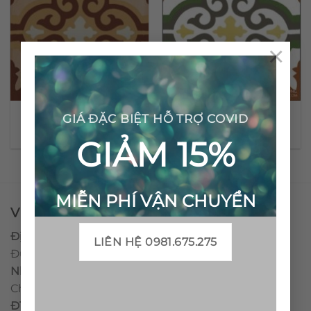
×
Gạch bông cổ điển CTS
Gạch bông cổ điển CTS
GIÁ ĐẶC BIỆT HỖ TRỢ COVID
1.5
1.4
GIẢM 15%
MIỄN PHÍ VẬN CHUYỂN
VPĐD - CTY TNHH GẠCH BÔNG VIỆT NAM
Địa chỉ:
CCN Quán Lát, Xã Đức Chánh, Huyện Mộ
LIÊN HỆ 0981.675.275
Đức, Tỉnh Quảng Ngãi
Nhà máy miền trung:
L1 CCN Quán Lát, Xã Đức
Chánh, Huyện Mộ Đức, Tỉnh Quảng Ngãi, Việt Nam
ĐT
:
0938.010516