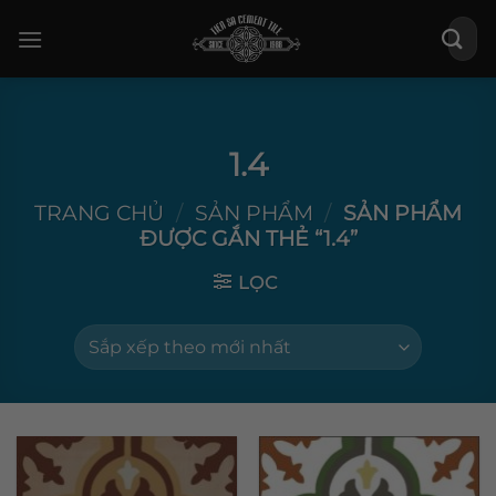
Bỏ
Tìm
qua
kiếm:
nội
dung
1.4
TRANG CHỦ
/
SẢN PHẨM
/
SẢN PHẨM
ĐƯỢC GẮN THẺ “1.4”
LỌC