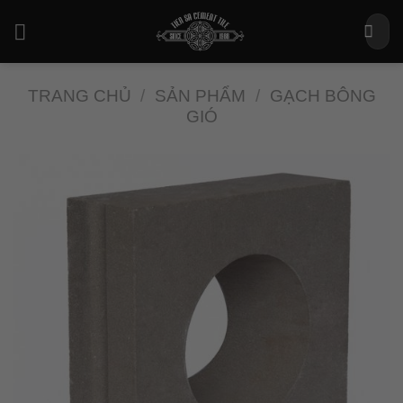
Bỏ
Tìm
qua
kiếm:
nội
dung
TRANG CHỦ
/
SẢN PHẨM
/
GẠCH BÔNG
GIÓ