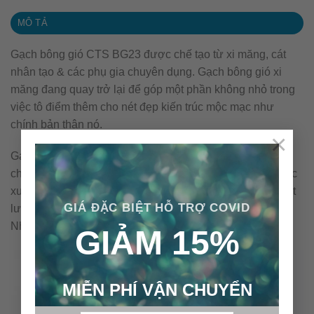
MÔ TẢ
Gạch bông gió CTS BG23 được chế tạo từ xi măng, cát
nhân tạo & các phụ gia chuyên dụng. Gạch bông gió xi
măng đang quay trở lại để góp một phần không nhỏ trong
việc tô điểm thêm cho nét đẹp kiến trúc mộc mạc như
chính bản thân nó.
×
Gạch bông gió xi măng CTS được sản xuất & kiểm soát
chất lượng theo qui trình ISO 9001:2008. Sản phẩm được
xuất khẩu sang các thị trường có yêu cầu cao cấp về chất
GIÁ ĐẶC BIỆT HỖ TRỢ COVID
lượng & an toàn sử dụng như: Hoa Kỳ, Thụy Điển, Anh,
Nhật Bản, Úc…
GIẢM 15%
MIỄN PHÍ VẬN CHUYỂN