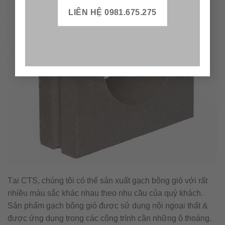
LIÊN HỆ 0981.675.275
Tại CTS, chúng tôi có thể sản xuất gạch bông gió với rất
nhiều màu sắc khác nhau theo nhu cầu của quý khách.
Sản phẩm gạch bông gió được sử dụng nội ngoại thất &
được ứng dụng trong các công trình cần những ô thoáng.