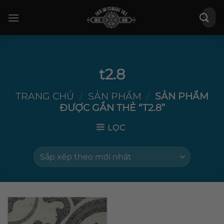
Bỏ
Tìm
qua
kiếm:
nội
dung
t2.8
TRANG CHỦ
/
SẢN PHẨM
/
SẢN PHẨM
ĐƯỢC GẮN THẺ “T2.8”
LỌC