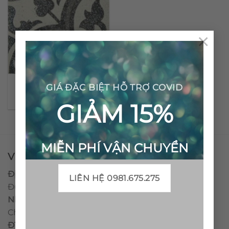
×
Gạch bông Terrazzo CTS
GIÁ ĐẶC BIỆT HỖ TRỢ COVID
TE-2.8(4-9-13)
GIẢM 15%
MIỄN PHÍ VẬN CHUYỂN
VPĐD - CTY TNHH GẠCH BÔNG VIỆT NAM
Địa chỉ:
CCN Quán Lát, Xã Đức Chánh, Huyện Mộ
LIÊN HỆ 0981.675.275
Đức, Tỉnh Quảng Ngãi
Nhà máy miền trung:
L1 CCN Quán Lát, Xã Đức
Chánh, Huyện Mộ Đức, Tỉnh Quảng Ngãi, Việt Nam
ĐT
:
0938.010516