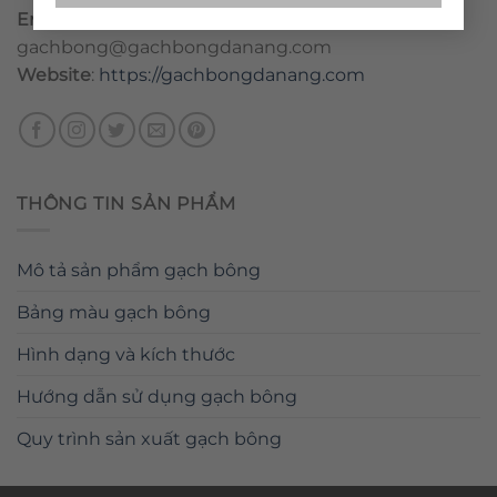
Email
:
danang@gachbongdanang.com
–
gachbong@gachbongdanang.com
Website
:
https://gachbongdanang.com
THÔNG TIN SẢN PHẨM
Mô tả sản phẩm gạch bông
Bảng màu gạch bông
Hình dạng và kích thước
Hướng dẫn sử dụng gạch bông
Quy trình sản xuất gạch bông