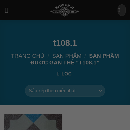
Bỏ
Tìm
qua
kiếm:
nội
dung
t108.1
TRANG CHỦ
/
SẢN PHẨM
/
SẢN PHẨM
ĐƯỢC GẮN THẺ “T108.1”
LỌC