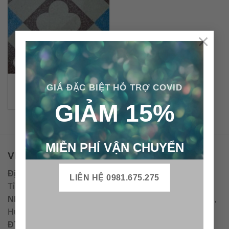
×
Gạch bông Terrazzo CTS
GIÁ ĐẶC BIỆT HỖ TRỢ COVID
TE-217.1
GIẢM 15%
MIỄN PHÍ VẬN CHUYỂN
VPĐD - CTY TNHH GẠCH BÔNG VIỆT NAM
Địa chỉ:
CCN Quán Lát, Xã Đức Chánh, Huyện Mộ Đức,
LIÊN HỆ 0981.675.275
Tỉnh Quảng Ngãi
Nhà máy miền trung:
L1 CCN Quán Lát, Xã Đức Chánh,
Huyện Mộ Đức, Tỉnh Quảng Ngãi, Việt Nam
ĐT
:
0938.010516