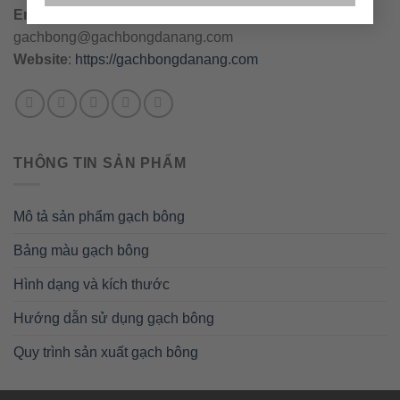
Email
:
danang@gachbongdanang.com
–
gachbong@gachbongdanang.com
Website
:
https://gachbongdanang.com
THÔNG TIN SẢN PHẨM
Mô tả sản phẩm gạch bông
Bảng màu gạch bông
Hình dạng và kích thước
Hướng dẫn sử dụng gạch bông
Quy trình sản xuất gạch bông