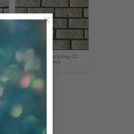
×
Gạch giả cổ ốp tường GC-
02(Xám)