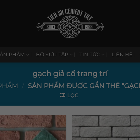
SẢN PHẨM
BỘ SƯU TẬP
TIN TỨC
LIÊN HỆ
gạch giả cổ trang trí
PHẨM
/
SẢN PHẨM ĐƯỢC GẮN THẺ “GẠCH
LỌC