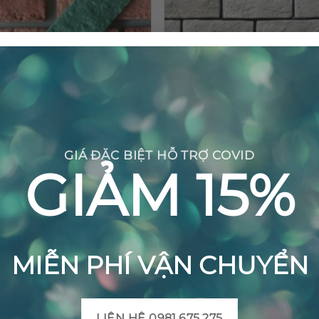
Gạch giả cổ ốp tường GC-
Gạch giả cổ ốp tường GC-
04(Xanh)
03(Trắng)
GIÁ ĐẶC BIỆT HỖ TRỢ COVID
GIẢM 15%
MIỄN PHÍ VẬN CHUYỂN
LIÊN HỆ 0981.675.275