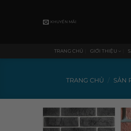
Bỏ
qua
nội
KHUYẾN MÃI
dung
TRANG CHỦ
GIỚI THIỆU
TRANG CHỦ
/
SẢN 