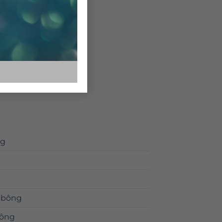
ng
 bông
bông