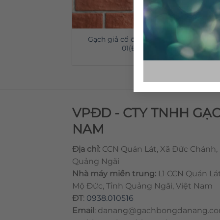
Gạch giả cổ ốp tường GC-
01(Đỏ)
VPĐD - CTY TNHH GẠ
NAM
Địa chỉ:
CCN Quán Lát, Xã Đức Chánh,
Quảng Ngãi
Nhà máy miền trung:
L1 CCN Quán Lá
Mộ Đức, Tỉnh Quảng Ngãi, Việt Nam
ĐT
:
0938.010516
Email
:
danang@gachbongdanang.c