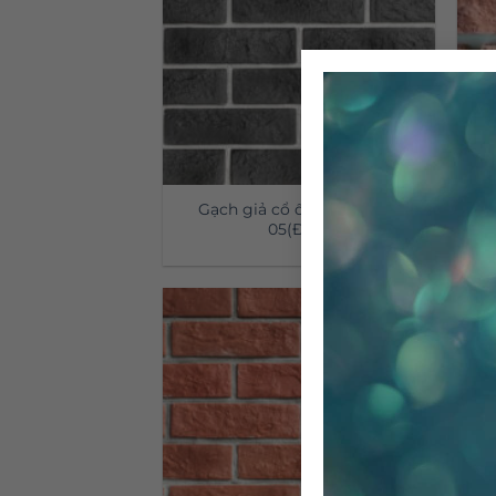
Gạch giả cổ ốp tường GC-
05(Đen)