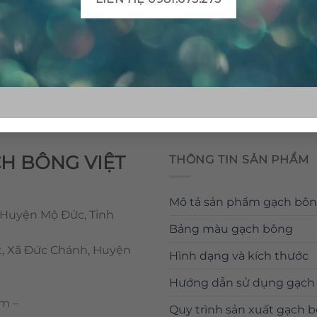
CH BÔNG VIỆT
THÔNG TIN SẢN PHẨM
Mô tả sản phẩm gạch bô
 Huyện Mộ Đức, Tỉnh
Bảng màu gạch bông
t, Xã Đức Chánh, Huyện
Hình dạng và kích thước
Hướng dẫn sử dụng gạch
om
–
Quy trình sản xuất gạch 