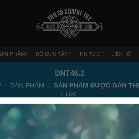
SẢN PHẨM
BỘ SƯU TẬP
TIN TỨC
LIÊN HỆ
DNT46.2
Ủ
/
SẢN PHẨM
/
SẢN PHẨM ĐƯỢC GẮN THẺ
LỌC