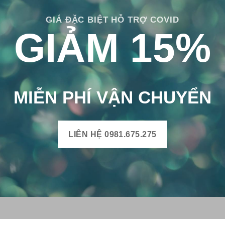
GIÁ ĐẶC BIỆT HỖ TRỢ COVID
GIẢM 15%
MIỄN PHÍ VẬN CHUYỂN
LIÊN HỆ 0981.675.275
H BÔNG VIỆT
THÔNG TIN SẢN PHẨM
Mô tả sản phẩm gạch bông
uyện Mộ Đức, Tỉnh Quảng
Bảng màu gạch bông
Xã Đức Chánh, Huyện Mộ