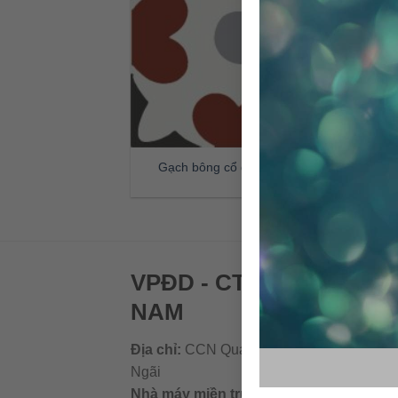
Gạch bông cổ điển CTS 46.2
VPĐD - CTY TNHH GẠC
NAM
Địa chỉ:
CCN Quán Lát, Xã Đức Chánh, H
Ngãi
Nhà máy miền trung:
L1 CCN Quán Lát, 