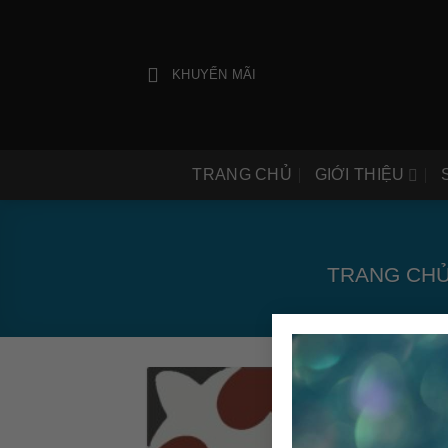
Bỏ
qua
nội
KHUYẾN MÃI
dung
TRANG CHỦ
GIỚI THIỆU
TRANG CH