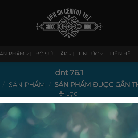
SẢN PHẨM
BỘ SƯU TẬP
TIN TỨC
LIÊN HỆ
dnt 76.1
/
SẢN PHẨM
/
SẢN PHẨM ĐƯỢC GẮN THẺ
LỌC