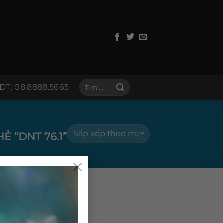
Tìm
ĐT: 08.8888.5665
kiếm:
 “DNT 76.1”
×