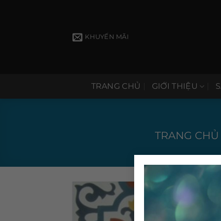
Bỏ
qua
nội
KHUYẾN MÃI
dung
TRANG CHỦ
GIỚI THIỆU
TRANG CHỦ