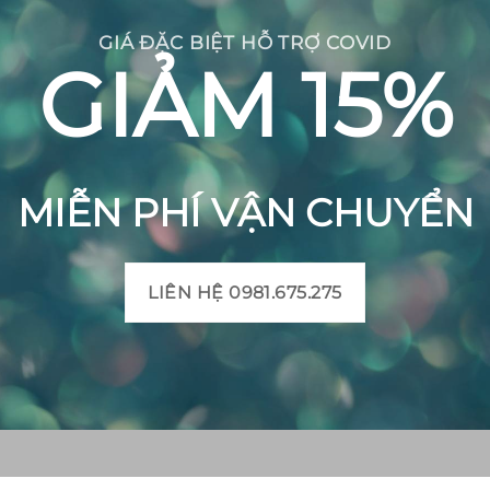
GIÁ ĐẶC BIỆT HỖ TRỢ COVID
GIẢM 15%
MIỄN PHÍ VẬN CHUYỂN
LIÊN HỆ 0981.675.275
CH BÔNG VIỆT
THÔNG TIN SẢN PHẨM
Mô tả sản phẩm gạch bô
 Huyện Mộ Đức, Tỉnh
Bảng màu gạch bông
t, Xã Đức Chánh, Huyện