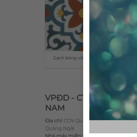
Gạch bông cổ điển CTS 76.1
VPĐD - CTY TNHH GẠ
NAM
Địa chỉ:
CCN Quán Lát, Xã Đức Chánh,
Quảng Ngãi
Nhà máy miền trung:
L1 CCN Quán Lá