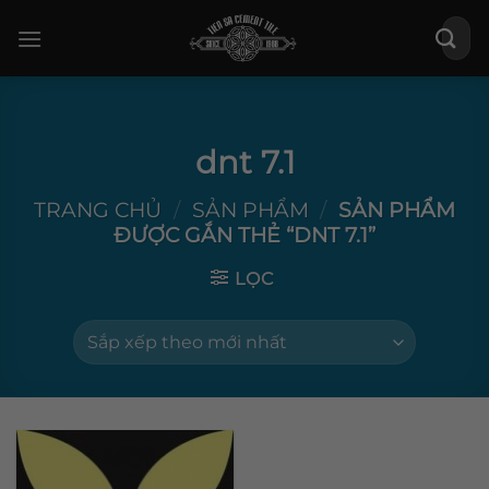
Bỏ
Tìm
qua
kiếm:
nội
dung
dnt 7.1
TRANG CHỦ
/
SẢN PHẨM
/
SẢN PHẨM
ĐƯỢC GẮN THẺ “DNT 7.1”
LỌC