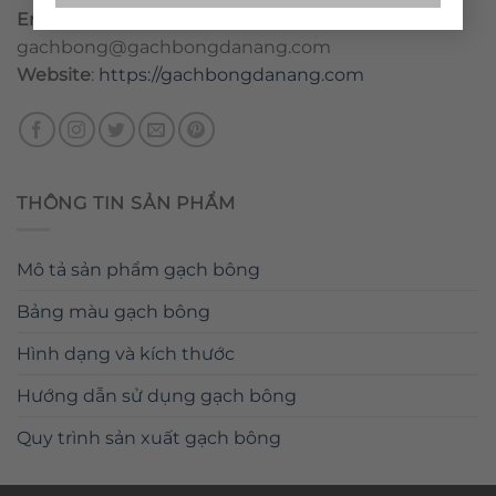
Email
:
danang@gachbongdanang.com
–
gachbong@gachbongdanang.com
Website
:
https://gachbongdanang.com
THÔNG TIN SẢN PHẨM
Mô tả sản phẩm gạch bông
Bảng màu gạch bông
Hình dạng và kích thước
Hướng dẫn sử dụng gạch bông
Quy trình sản xuất gạch bông