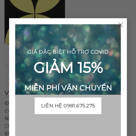
×
Gạch bông cổ điển CTS
GIÁ ĐẶC BIỆT HỖ TRỢ COVID
7.1
GIẢM 15%
MIỄN PHÍ VẬN CHUYỂN
VPĐD - CTY TNHH GẠCH BÔNG VIỆT NAM
Địa chỉ:
CCN Quán Lát, Xã Đức Chánh, Huyện Mộ
LIÊN HỆ 0981.675.275
Đức, Tỉnh Quảng Ngãi
Nhà máy miền trung:
L1 CCN Quán Lát, Xã Đức
Chánh, Huyện Mộ Đức, Tỉnh Quảng Ngãi, Việt Nam
ĐT
:
0938.010516