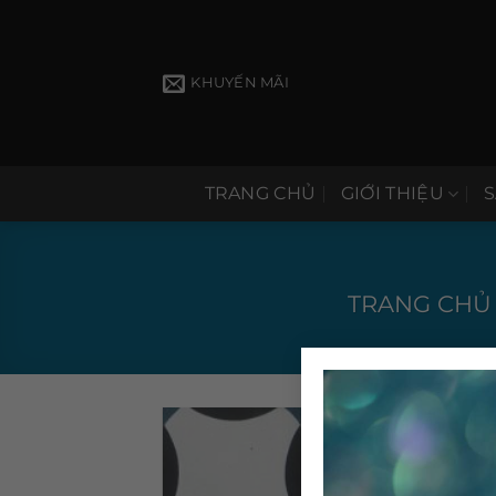
Bỏ
qua
nội
KHUYẾN MÃI
dung
TRANG CHỦ
GIỚI THIỆU
TRANG CHỦ