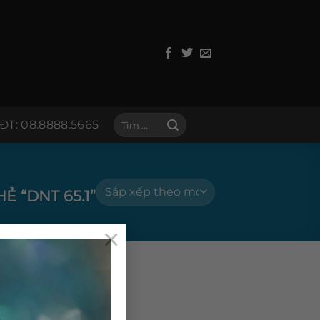
Tìm
ĐT: 08.8888.5665
kiếm:
 “DNT 65.1”
×