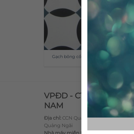
Gạch bông cổ điển CTS 65.1
VPĐD - CTY TNHH GẠ
NAM
Địa chỉ:
CCN Quán Lát, Xã Đức Chánh,
Quảng Ngãi
Nhà máy miền trung:
L1 CCN Quán Lá