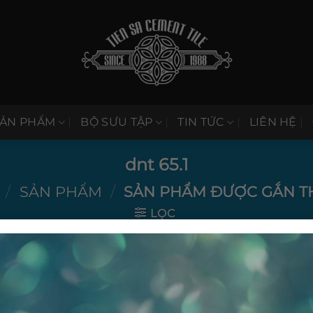
SẢN PHẨM
BỘ SƯU TẬP
TIN TỨC
LIÊN HỆ
dnt 65.1
/
SẢN PHẨM
/
SẢN PHẨM ĐƯỢC GẮN THẺ
LỌC