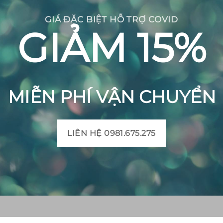
GIÁ ĐẶC BIỆT HỖ TRỢ COVID
GIẢM 15%
MIỄN PHÍ VẬN CHUYỂN
LIÊN HỆ 0981.675.275
CH BÔNG VIỆT
THÔNG TIN SẢN PHẨM
Mô tả sản phẩm gạch bô
 Huyện Mộ Đức, Tỉnh
Bảng màu gạch bông
t, Xã Đức Chánh, Huyện