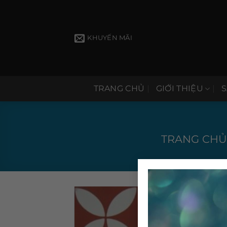
Bỏ
qua
nội
KHUYẾN MÃI
dung
TRANG CHỦ
GIỚI THIỆU
TRANG CH