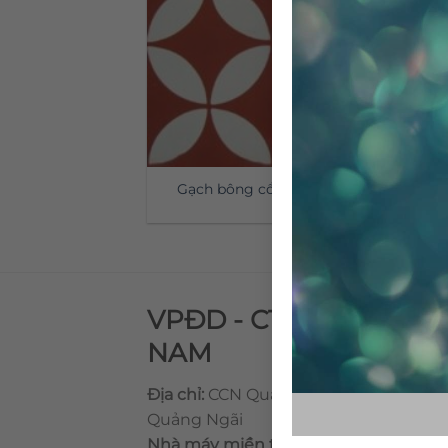
Gạch bông cổ điển CTS 6.2
VPĐD - CTY TNHH GẠ
NAM
Địa chỉ:
CCN Quán Lát, Xã Đức Chánh,
Quảng Ngãi
Nhà máy miền trung:
L1 CCN Quán Lá