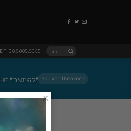
Tìm
ĐT: 08.8888.5665
kiếm:
 “DNT 6.2”
×