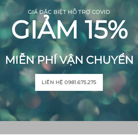
GIÁ ĐẶC BIỆT HỖ TRỢ COVID
GIẢM 15%
MIỄN PHÍ VẬN CHUYỂN
LIÊN HỆ 0981.675.275
CH BÔNG VIỆT
THÔNG TIN SẢN PHẨM
Mô tả sản phẩm gạch bô
 Huyện Mộ Đức, Tỉnh
Bảng màu gạch bông
t, Xã Đức Chánh, Huyện