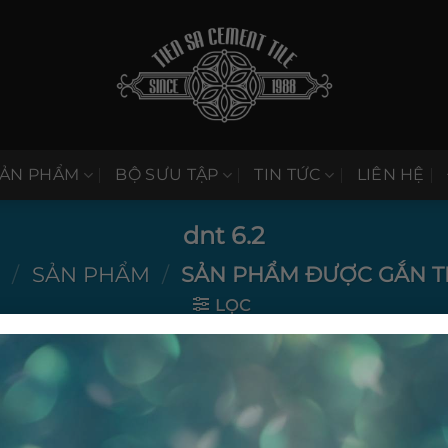
SẢN PHẨM
BỘ SƯU TẬP
TIN TỨC
LIÊN HỆ
dnt 6.2
Ủ
/
SẢN PHẨM
/
SẢN PHẨM ĐƯỢC GẮN THẺ
LỌC